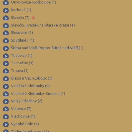
Otrokovice-Kvítkovice (1)
Hradec Králové (139)
Racková (1)
×
Slavičín (7)
Cheb (61)
Slavičín, Hrádek na Vlárské dráze (1)
Chomutov (65)
Slušovice (3)
Chrudim (88)
Spytihněv (1)
Jablonec nad Nisou (67)
Štítná nad Vláří-Popov-Štítná nad Vláří (1)
Jeseník (42)
Tečovice (1)
Tlumačov (1)
Jičín (75)
Trnava (1)
Jihlava (94)
Újezd u Val. Klobouk (1)
Jindřichův Hradec (76)
Valašské Klobouky (9)
Karlovy Vary (93)
Valašské Klobouky-Smolina (1)
Karviná (145)
Velký Ořechov (2)
Vizovice (7)
Kladno (129)
Vlachovice (1)
Klatovy (69)
Vysoké Pole (1)
Kolín (77)
Zádveřice-Raková (2)