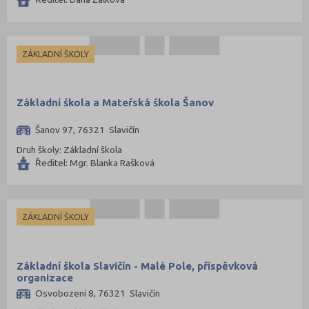
Vsetín (132)
Vyškov (72)
Zlín (161)
ZÁKLADNÍ ŠKOLY
Znojmo (98)
Žďár nad Sázavou (124)
Základní škola a Mateřská škola Šanov
Šanov 97, 76321 Slavičín
Druh školy: Základní škola
Ředitel: Mgr. Blanka Rašková
ZÁKLADNÍ ŠKOLY
Základní škola Slavičín - Malé Pole, příspěvková
organizace
Osvobození 8, 76321 Slavičín