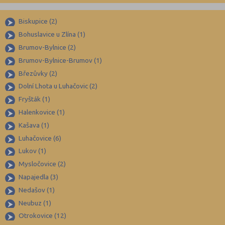
Benešov (78)
Biskupice (2)
Beroun (85)
Bohuslavice u Zlína (1)
Blansko (88)
Brumov-Bylnice (2)
Brno-město (317)
Brumov-Bylnice-Brumov (1)
Brno-venkov (149)
Březůvky (2)
Bruntál (73)
Dolní Lhota u Luhačovic (2)
Fryšták (1)
Břeclav (84)
Halenkovice (1)
Česká Lípa (79)
Kašava (1)
České Budějovice (173)
Luhačovice (6)
Český Krumlov (49)
Lukov (1)
Děčín (106)
Mysločovice (2)
Napajedla (3)
Domažlice (49)
Nedašov (1)
Frýdek-Místek (164)
Neubuz (1)
Havlíčkův Brod (82)
Otrokovice (12)
Hodonín (119)