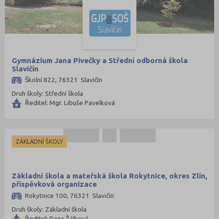
Rychnov nad Kněžnou (81)
Semily (68)
Sokolov (52)
Strakonice (65)
Gymnázium Jana Pivečky a Střední odborná škola
Slavičín
Svitavy (105)
Školní 822, 76321 Slavičín
Šumperk (111)
Druh školy: Střední škola
Tábor (88)
Ředitel: Mgr. Libuše Pavelková
Tachov (41)
Teplice (76)
ZÁKLADNÍ ŠKOLY
Trutnov (106)
Třebíč (98)
Základní škola a mateřská škola Rokytnice, okres Zlín,
Uherské Hradiště (134)
příspěvková organizace
Ústí nad Labem (74)
Rokytnice 100, 76321 Slavičín
Ústí nad Orlicí (135)
Druh školy: Základní škola
Ředitel: Dana Žálková