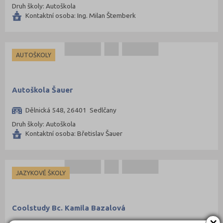
Druh školy: Autoškola
Přerov (115)
Kontaktní osoba: Ing. Milan Štemberk
Příbram (105)
Rakovník (46)
AUTOŠKOLY
Rokycany (33)
Rychnov nad Kněžnou (81)
Semily (68)
Autoškola Šauer
Sokolov (52)
Dělnická 548, 26401 Sedlčany
Strakonice (65)
Druh školy: Autoškola
Kontaktní osoba: Břetislav Šauer
Svitavy (105)
Šumperk (111)
Tábor (88)
JAZYKOVÉ ŠKOLY
Tachov (41)
Teplice (76)
Coolstudy Bc. Kamila Bazalová
Trutnov (106)
×