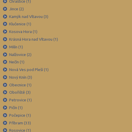
Děčín (106)
Chraštice (1)
Jince (2)
Domažlice (49)
Kamýk nad Vltavou (3)
Frýdek-Místek (164)
Klučenice (1)
Havlíčkův Brod (82)
Kosova Hora (1)
Hodonín (119)
Krásná Hora nad Vltavou (1)
Hradec Králové (139)
Milín (1)
Nalžovice (2)
Cheb (61)
Nečín (1)
Chomutov (65)
Nová Ves pod Pleší (1)
Chrudim (88)
Nový Knín (3)
Jablonec nad Nisou (67)
Obecnice (1)
Jeseník (42)
Obořiště (3)
Petrovice (1)
Jičín (75)
Pičín (1)
Jihlava (94)
Počepice (1)
Jindřichův Hradec (76)
Příbram (33)
Karlovy Vary (93)
Rosovice (1)