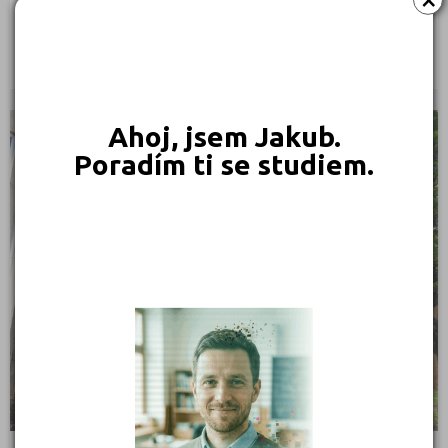
Třebíč (98)
Sokolovská 507, 264 01 Sedlčany
Druh školy: Jazyková škola
Uherské Hradiště (134)
Ředitel:
Ústí nad Labem (74)
Ústí nad Orlicí (135)
Ahoj, jsem Jakub.
Vsetín (132)
STŘEDNÍ ŠKOLY
Poradím ti se studiem.
Vyškov (72)
Zlín (161)
Znojmo (98)
Žďár nad Sázavou (124)