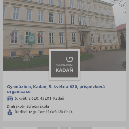
Jablonec nad Nisou (67)
Jeseník (42)
Jičín (75)
Jihlava (94)
Jindřichův Hradec (76)
Karlovy Vary (93)
Karviná (145)
Kladno (129)
Klatovy (69)
Gymnázium, Kadaň, 5. května 620, příspěvková
Kolín (77)
organizace
Kroměříž (96)
5. května 620, 43201 Kadaň
Druh školy: Střední škola
Kutná Hora (66)
Ředitel: Mgr. Tomáš Oršulák Ph.D.
Liberec (138)
Litoměřice (104)