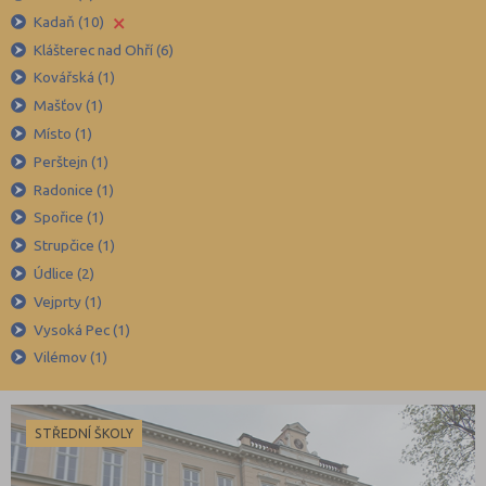
Brno-venkov (149)
×
Kadaň (10)
Bruntál (73)
Klášterec nad Ohří (6)
Kovářská (1)
Břeclav (84)
Mašťov (1)
Česká Lípa (79)
Místo (1)
České Budějovice (173)
Perštejn (1)
Český Krumlov (49)
Radonice (1)
Děčín (106)
Spořice (1)
Strupčice (1)
Domažlice (49)
Údlice (2)
Frýdek-Místek (164)
Vejprty (1)
Havlíčkův Brod (82)
Vysoká Pec (1)
Hodonín (119)
Vilémov (1)
Hradec Králové (139)
Cheb (61)
STŘEDNÍ ŠKOLY
Chomutov (65)
Chrudim (88)