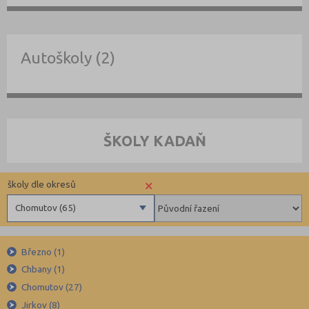
Autoškoly (2)
ŠKOLY KADAŇ
×
školy dle okresů
Chomutov (65)
Benešov (78)
Březno (1)
Beroun (85)
Chbany (1)
Blansko (88)
Chomutov (27)
Brno-město (317)
Jirkov (8)