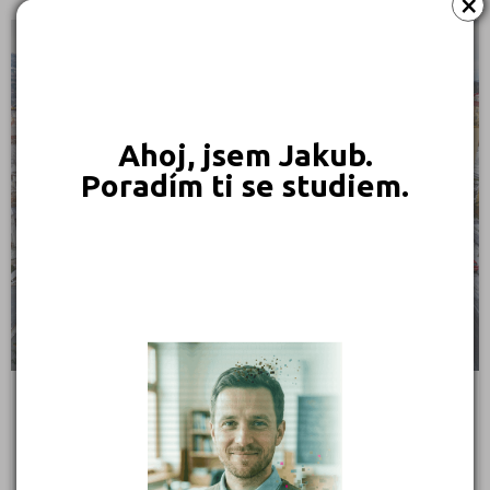
×
Plzeň-město (141)
Plzeň-sever (51)
STŘEDNÍ ŠKOLY
Praha hlavní město (1004)
Praha-východ (108)
Praha-západ (81)
Ahoj, jsem Jakub.
Prachatice (44)
Poradím ti se studiem.
Prostějov (85)
Přerov (115)
Příbram (105)
Rakovník (46)
Rokycany (33)
Rychnov nad Kněžnou (81)
Semily (68)
Střední průmyslová škola stavební a Obchodní
Sokolov (52)
akademie, Kadaň, Komenského 562, příspěvková
organizace
Komenského 562, 43201 Kadaň
Strakonice (65)