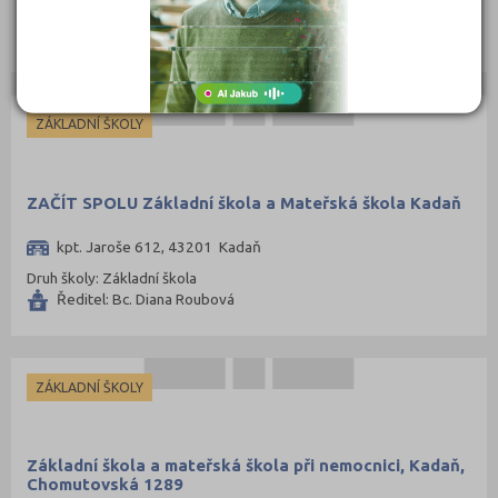
Druh školy: Střední škola
Svitavy (105)
Ředitel: Ing. Zdeňka Soběslavová
Šumperk (111)
Tábor (88)
Tachov (41)
ZÁKLADNÍ ŠKOLY
Teplice (76)
Trutnov (106)
ZAČÍT SPOLU Základní škola a Mateřská škola Kadaň
Třebíč (98)
kpt. Jaroše 612, 43201 Kadaň
Uherské Hradiště (134)
Druh školy: Základní škola
Ústí nad Labem (74)
Ředitel: Bc. Diana Roubová
Ústí nad Orlicí (135)
Vsetín (132)
ZÁKLADNÍ ŠKOLY
Vyškov (72)
Zlín (161)
Základní škola a mateřská škola při nemocnici, Kadaň,
Znojmo (98)
Chomutovská 1289