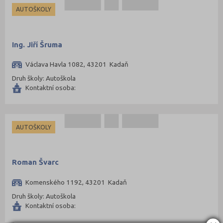
Louny (72)
AUTOŠKOLY
Mělník (80)
Mladá Boleslav (96)
Ing. Jiří Šruma
Most (73)
Václava Havla 1082, 43201 Kadaň
Náchod (98)
Druh školy: Autoškola
Nový Jičín (118)
Kontaktní osoba:
Nymburk (89)
Olomouc (205)
AUTOŠKOLY
Opava (135)
Ostrava-město (221)
Pardubice (127)
Roman Švarc
Pelhřimov (62)
Komenského 1192, 43201 Kadaň
Písek (57)
Druh školy: Autoškola
Kontaktní osoba:
Plzeň-jih (38)