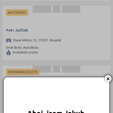
Třebíč (98)
Uherské Hradiště (134)
AUTOŠKOLY
Ústí nad Labem (74)
Ústí nad Orlicí (135)
Petr Juříček
Vsetín (132)
Staré Město 12, 79201 Bruntál
Vyškov (72)
Druh školy: Autoškola
Zlín (161)
Kontaktní osoba:
Znojmo (98)
Žďár nad Sázavou (124)
ODBORNÁ UČILIŠTĚ
×
Soukromé středisko praktického vyučování RENOVA,
o.p.s. Milotice nad Opavou
Milotice nad Opavou 33, 79201 Bruntál
Druh školy: Odborné učiliště
Ředitel: Jaroslava Tomčalová