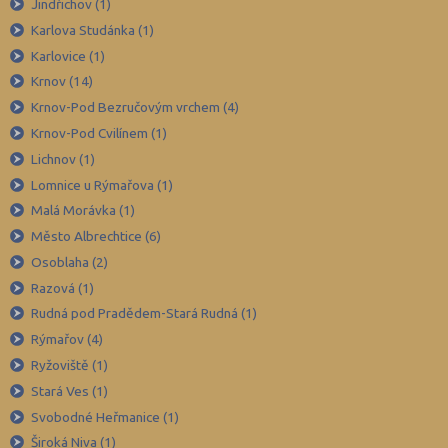
Děčín (106)
Jindřichov (1)
Karlova Studánka (1)
Domažlice (49)
Karlovice (1)
Frýdek-Místek (164)
Krnov (14)
Havlíčkův Brod (82)
Krnov-Pod Bezručovým vrchem (4)
Hodonín (119)
Krnov-Pod Cvilínem (1)
Hradec Králové (139)
Lichnov (1)
Lomnice u Rýmařova (1)
Cheb (61)
Malá Morávka (1)
Chomutov (65)
Město Albrechtice (6)
Chrudim (88)
Osoblaha (2)
Jablonec nad Nisou (67)
Razová (1)
Jeseník (42)
Rudná pod Pradědem-Stará Rudná (1)
Rýmařov (4)
Jičín (75)
Ryžoviště (1)
Jihlava (94)
Stará Ves (1)
Jindřichův Hradec (76)
Svobodné Heřmanice (1)
Karlovy Vary (93)
Široká Niva (1)