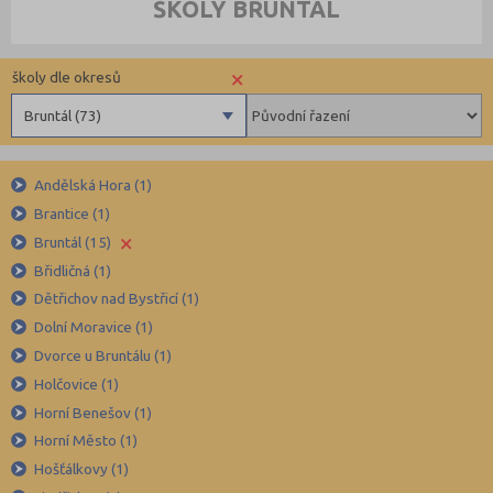
ŠKOLY BRUNTÁL
×
školy dle okresů
Bruntál (73)
Benešov (78)
Andělská Hora (1)
Beroun (85)
Brantice (1)
Blansko (88)
×
Bruntál (15)
Brno-město (317)
Břidličná (1)
Brno-venkov (149)
Dětřichov nad Bystřicí (1)
Bruntál (73)
Dolní Moravice (1)
Dvorce u Bruntálu (1)
Břeclav (84)
Holčovice (1)
Česká Lípa (79)
Horní Benešov (1)
České Budějovice (173)
Horní Město (1)
Český Krumlov (49)
Hošťálkovy (1)