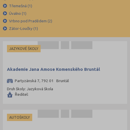
Karviná (145)
Třemešná (1)
Úvalno (1)
Kladno (129)
Vrbno pod Pradědem (2)
Klatovy (69)
Zátor-Loučky (1)
Kolín (77)
Kroměříž (96)
JAZYKOVÉ ŠKOLY
Kutná Hora (66)
Liberec (138)
Litoměřice (104)
Akademie Jana Amose Komenského Bruntál
Louny (72)
Partyzánská 7, 792 01 Bruntál
Mělník (80)
Druh školy: Jazyková škola
Ředitel:
Mladá Boleslav (96)
Most (73)
Náchod (98)
AUTOŠKOLY
Nový Jičín (118)