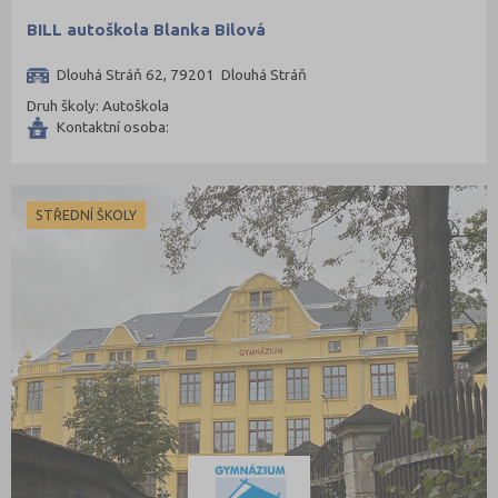
Nymburk (89)
BILL autoškola Blanka Bilová
Olomouc (205)
Opava (135)
Dlouhá Stráň 62, 79201 Dlouhá Stráň
Druh školy: Autoškola
Ostrava-město (221)
Kontaktní osoba:
Pardubice (127)
Pelhřimov (62)
Písek (57)
STŘEDNÍ ŠKOLY
Plzeň-jih (38)
Plzeň-město (141)
Plzeň-sever (51)
Praha hlavní město (1004)
Praha-východ (108)
Praha-západ (81)
Prachatice (44)
Prostějov (85)