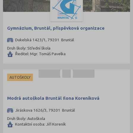
Přerov (115)
Příbram (105)
Rakovník (46)
Gymnázium, Bruntál, příspěvková organizace
Rokycany (33)
Dukelská 1423/1, 79201 Bruntál
Rychnov nad Kněžnou (81)
Druh školy: Střední škola
Semily (68)
Ředitel: Mgr. Tomáš Pavelka
Sokolov (52)
Strakonice (65)
AUTOŠKOLY
Svitavy (105)
Šumperk (111)
Modrá autoškola Bruntál Ilona Koreníková
Tábor (88)
Tachov (41)
Jiráskova 1626/3, 79201 Bruntál
Teplice (76)
Druh školy: Autoškola
Kontaktní osoba: Jiří Koreník
Trutnov (106)