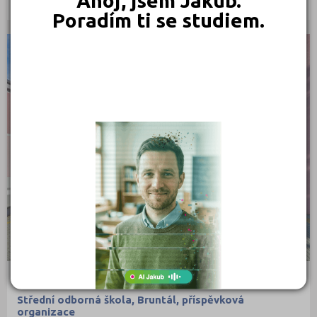
Ahoj, jsem Jakub.
Poradím ti se studiem.
ODBORNÁ UČILIŠTĚ
Střední odborná škola, Bruntál, příspěvková
organizace