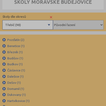
ŠKOLY MORAVSKÉ BUDĚJOVICE
×
školy dle okresů
Třebíč (98)
Benešov (78)
Pozďatín (2)
Beroun (85)
Benetice (1)
Blansko (88)
Březník (1)
Brno-město (317)
Budišov (1)
Brno-venkov (149)
Budkov (1)
Bruntál (73)
Čáslavice (1)
Dalešice (1)
Břeclav (84)
Dešov (1)
Česká Lípa (79)
Domamil (1)
České Budějovice (173)
Dukovany (1)
Český Krumlov (49)
Hartvíkovice (1)