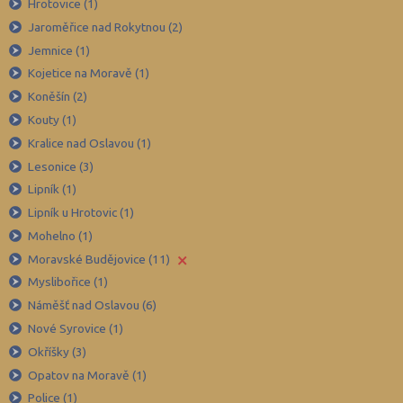
Děčín (106)
Hrotovice (1)
Jaroměřice nad Rokytnou (2)
Domažlice (49)
Jemnice (1)
Frýdek-Místek (164)
Kojetice na Moravě (1)
Havlíčkův Brod (82)
Koněšín (2)
Hodonín (119)
Kouty (1)
Hradec Králové (139)
Kralice nad Oslavou (1)
Lesonice (3)
Cheb (61)
Lipník (1)
Chomutov (65)
Lipník u Hrotovic (1)
Chrudim (88)
Mohelno (1)
Jablonec nad Nisou (67)
×
Moravské Budějovice (11)
Jeseník (42)
Myslibořice (1)
Náměšť nad Oslavou (6)
Jičín (75)
Nové Syrovice (1)
Jihlava (94)
Okříšky (3)
Jindřichův Hradec (76)
Opatov na Moravě (1)
Karlovy Vary (93)
Police (1)