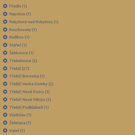
Karviná (145)
Předín (1)
Rapotice (1)
Kladno (129)
Rokytnice nad Rokytnou (1)
Klatovy (69)
Rouchovany (1)
Kolín (77)
Rudíkov (1)
Kroměříž (96)
Stařeč (1)
Kutná Hora (66)
Šebkovice (1)
Třebelovice (2)
Liberec (138)
Třebíč (27)
Litoměřice (104)
Třebíč-Borovina (1)
Louny (72)
Třebíč-Horka-Domky (2)
Mělník (80)
Třebíč-Nové Dvory (3)
Mladá Boleslav (96)
Třebíč-Nové Město (1)
Třebíč-Podklášteří (1)
Most (73)
Vladislav (1)
Náchod (98)
Želetava (1)
Nový Jičín (118)
Valeč (1)