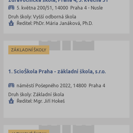
Cheb (61)
5. května 200/51, 14000 Praha 4 - Nusle
Chomutov (65)
Druh školy: Vyšší odborná škola
Chrudim (88)
Ředitel: PhDr. Mária Janáková, Ph.D.
Jablonec nad Nisou (67)
Jeseník (42)
ZÁKLADNÍ ŠKOLY
Jičín (75)
Jihlava (94)
Jindřichův Hradec (76)
1. ScioŠkola Praha - základní škola, s.r.o.
Karlovy Vary (93)
náměstí Pošepného 2022, 14800 Praha 4
Karviná (145)
Druh školy: Základní škola
Ředitel: Mgr. Jiří Hokeš
Kladno (129)
Klatovy (69)
Kolín (77)
Kroměříž (96)