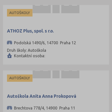
Uherské Hradiště (134)
Ústí nad Labem (74)
AUTOŠKOLY
Ústí nad Orlicí (135)
Vsetín (132)
ATHOZ Plus, spol. s r.o.
Vyškov (72)
Podolská 1490/6, 14700 Praha 12
Zlín (161)
Druh školy: Autoškola
Znojmo (98)
Kontaktní osoba:
Žďár nad Sázavou (124)
AUTOŠKOLY
Autoškola Anita Anna Prokopová
Brechtova 778/4, 14900 Praha 11