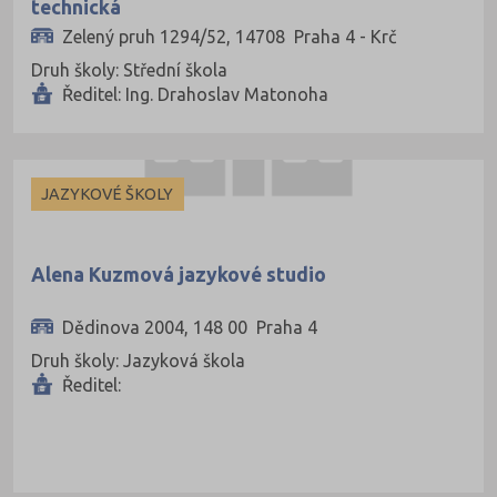
technická
Rakovník (46)
Zelený pruh 1294/52, 14708 Praha 4 - Krč
Rokycany (33)
Druh školy: Střední škola
Ředitel: Ing. Drahoslav Matonoha
Rychnov nad Kněžnou (81)
Semily (68)
Sokolov (52)
JAZYKOVÉ ŠKOLY
Strakonice (65)
Svitavy (105)
Alena Kuzmová jazykové studio
Šumperk (111)
Tábor (88)
Dědinova 2004, 148 00 Praha 4
Tachov (41)
Druh školy: Jazyková škola
Ředitel:
Teplice (76)
Trutnov (106)
Třebíč (98)