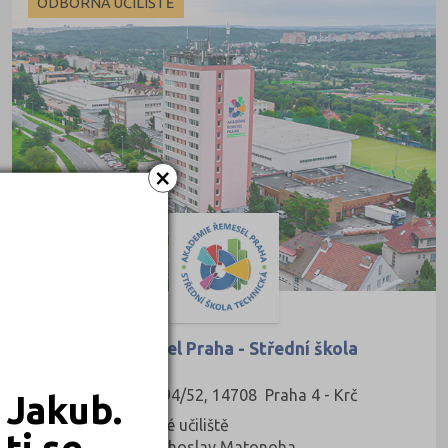
ODBORNÁ UČILIŠTĚ
×
Akademie řemesel Praha - Střední škola
technická
Zelený pruh 1294/52, 14708 Praha 4 - Krč
 Jakub.
Druh školy: Odborné učiliště
ti se
Ředitel: Ing. Drahoslav Matonoha