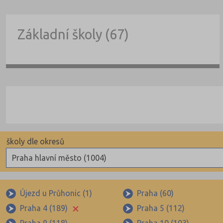
Základní školy (67)
školy dle okresů
Praha hlavní město (1004)
Benešov (78)
Beroun (85)
Újezd u Průhonic (1)
Praha (60)
×
Praha 4 (189)
Praha 5 (112)
Blansko (88)