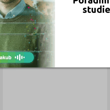
studi
JAZYKOVÉ ŠKOLY
AKCENT International House Prague s.r.o.
Bítovská 3, 140 00 Praha 4
Druh školy: Jazyková škola
Ředitel: