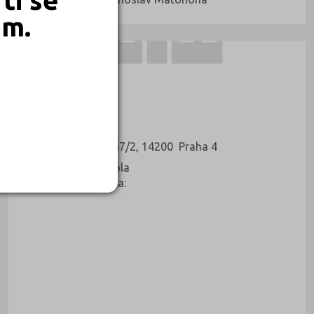
em.
AUTOŠKOLY
Alan Padevět
Kukučínova 1147/2, 14200 Praha 4
Druh školy: Autoškola
Kontaktní osoba: