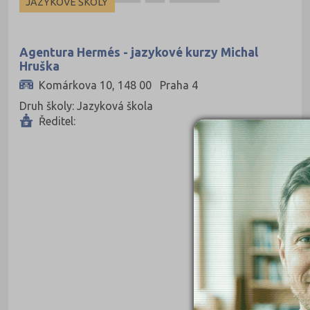
JAZYKOVÉ ŠKOLY
Kutná Hora (66)
Liberec (138)
Agentura Hermés - jazykové kurzy Michal
Hruška
Litoměřice (104)
Komárkova 10, 148 00 Praha 4
Louny (72)
Druh školy: Jazyková škola
Mělník (80)
Ředitel:
Mladá Boleslav (96)
Most (73)
Náchod (98)
Nový Jičín (118)
Nymburk (89)
Olomouc (205)
Opava (135)
Ostrava-město (221)