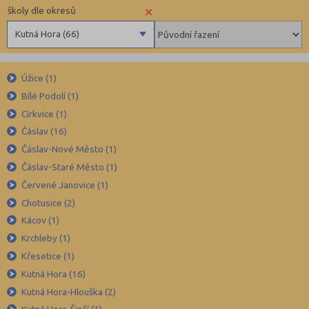
×
školy dle okresů
Kutná Hora (66)
Benešov (78)
Úžice (1)
Beroun (85)
Bílé Podolí (1)
Blansko (88)
Církvice (1)
Brno-město (317)
Čáslav (16)
Brno-venkov (149)
Čáslav-Nové Město (1)
Bruntál (73)
Čáslav-Staré Město (1)
Červené Janovice (1)
Břeclav (84)
Chotusice (2)
Česká Lípa (79)
Kácov (1)
České Budějovice (173)
Krchleby (1)
Český Krumlov (49)
Křesetice (1)
Děčín (106)
Kutná Hora (16)
Kutná Hora-Hlouška (2)
Domažlice (49)