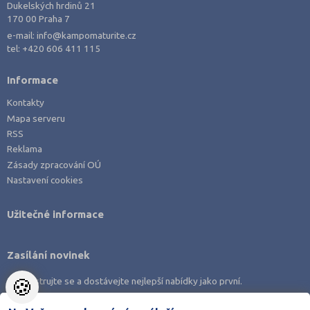
Dukelských hrdinů 21
Opava (135)
170 00 Praha 7
Ostrava-město (221)
e-mail:
info@kampomaturite.cz
tel:
+420 606 411 115
Pardubice (127)
Pelhřimov (62)
Informace
Písek (57)
Kontakty
Plzeň-jih (38)
Mapa serveru
RSS
Plzeň-město (141)
Reklama
Plzeň-sever (51)
Zásady zpracování OÚ
Praha hlavní město (1004)
Nastavení cookies
Praha-východ (108)
Užitečné informace
Praha-západ (81)
Prachatice (44)
Zasílání novinek
Prostějov (85)
🍪
Zaregistrujte se a dostávejte nejlepší nabídky jako první.
Přerov (115)
Příbram (105)