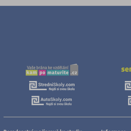
Rakovník (46)
Rokycany (33)
Rychnov nad Kněžnou (81)
Semily (68)
Sokolov (52)
Strakonice (65)
Svitavy (105)
Šumperk (111)
Tábor (88)
Tachov (41)
Teplice (76)
Trutnov (106)
Třebíč (98)