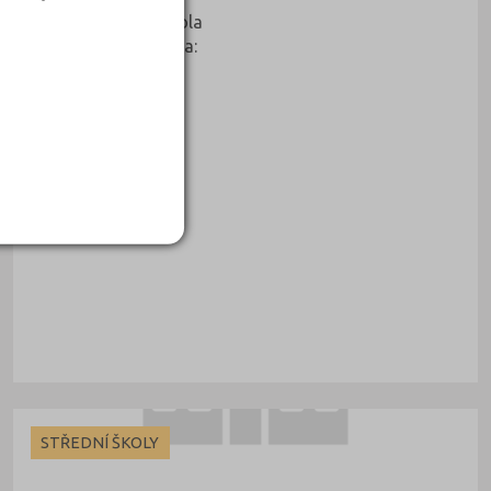
Druh školy: Autoškola
Kontaktní osoba:
STŘEDNÍ ŠKOLY