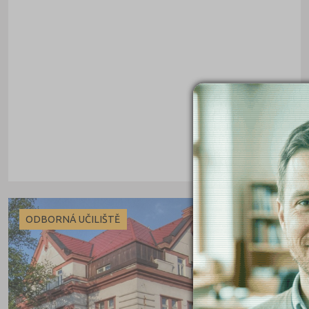
Cheb (61)
Chomutov (65)
Chrudim (88)
Jablonec nad Nisou (67)
Jeseník (42)
Jičín (75)
Jihlava (94)
Jindřichův Hradec (76)
Karlovy Vary (93)
Karviná (145)
ODBORNÁ UČILIŠTĚ
Kladno (129)
Klatovy (69)
Kolín (77)
Kroměříž (96)