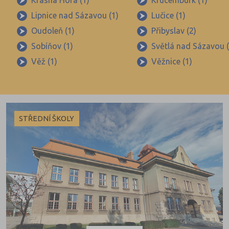
Krásná Hora (1)
Krucemburk (1)
Lipnice nad Sázavou (1)
Lučice (1)
Oudoleň (1)
Přibyslav (2)
Sobíňov (1)
Světlá nad Sázavou (
Věž (1)
Věžnice (1)
STŘEDNÍ ŠKOLY