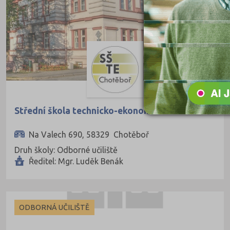
Kutná Hora (66)
Liberec (138)
Litoměřice (104)
Louny (72)
Mělník (80)
Mladá Boleslav (96)
Střední škola technicko-ekonomická Chotěboř
Most (73)
Na Valech 690, 58329 Chotěboř
Náchod (98)
Druh školy: Odborné učiliště
Nový Jičín (118)
Ředitel: Mgr. Luděk Benák
Nymburk (89)
Olomouc (205)
Opava (135)
ODBORNÁ UČILIŠTĚ
Ostrava-město (221)