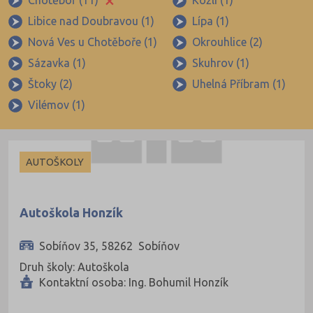
Chotěboř (11)
Kožlí (1)
Brno-město (317)
Libice nad Doubravou (1)
Lípa (1)
Brno-venkov (149)
Nová Ves u Chotěboře (1)
Okrouhlice (2)
Bruntál (73)
Sázavka (1)
Skuhrov (1)
Břeclav (84)
Štoky (2)
Uhelná Příbram (1)
Česká Lípa (79)
Vilémov (1)
České Budějovice (173)
Český Krumlov (49)
AUTOŠKOLY
Děčín (106)
Domažlice (49)
Autoškola Honzík
Frýdek-Místek (164)
Havlíčkův Brod (82)
Sobíňov 35, 58262 Sobíňov
Hodonín (119)
Druh školy: Autoškola
Kontaktní osoba: Ing. Bohumil Honzík
Hradec Králové (139)