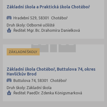
Pardubice (127)
Základní škola a Praktická škola Chotěboř
Pelhřimov (62)
Hradební 529, 58301 Chotěboř
Písek (57)
Druh školy: Odborné učiliště
Plzeň-jih (38)
Ředitel: Mgr. Bc. Drahomíra Danielková
Plzeň-město (141)
Plzeň-sever (51)
ZÁKLADNÍ ŠKOLY
Praha hlavní město (1004)
Praha-východ (108)
Základní škola Chotěboř, Buttulova 74, okres
Praha-západ (81)
Havlíčkův Brod
Prachatice (44)
Buttulova 74, 58301 Chotěboř
Prostějov (85)
Druh školy: Základní škola
Ředitel: PaedDr. Zdenka Königsmarková
Přerov (115)
Příbram (105)