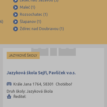
Ledeč nad Sázavou (5)
Maleč (1)
Rozsochatec (1)
6)
Šlapanov (1)
Ždírec nad Doubravou (1)
JAZYKOVÉ ŠKOLY
Jazyková škola Sejfi, Pavlíček v.o.s.
Krále Jana 1764, 58301 Chotěboř
Druh školy: Jazyková škola
Ředitel: