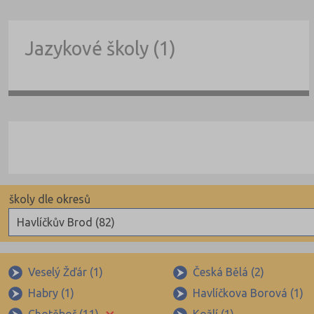
Jazykové školy (1)
školy dle okresů
Havlíčkův Brod (82)
Benešov (78)
Beroun (85)
Veselý Žďár (1)
Česká Bělá (2)
Habry (1)
Havlíčkova Borová (1)
Blansko (88)
×