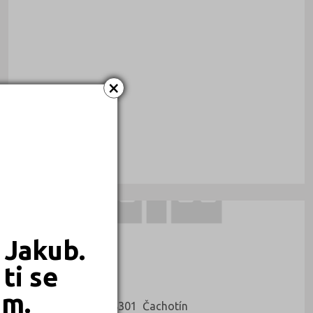
×
AUTOŠKOLY
 Jakub.
ti se
Václav Hejkal
em.
Čachotín 86, 58301 Čachotín