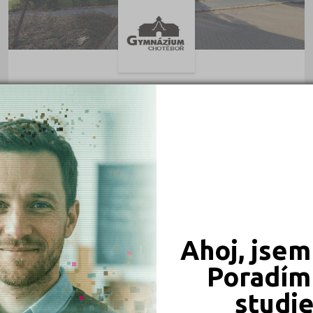
Gymnázium Chotěboř
Jiráskova 637, 58301 Chotěboř
Druh školy: Střední škola
Ředitel: Mgr. Vladislav Smejkal
STŘEDNÍ ŠKOLY
Ahoj, jsem
Poradím 
studi