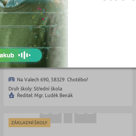
Střední škola technicko-ekonomická Chotěboř
Na Valech 690, 58329 Chotěboř
Druh školy: Střední škola
Ředitel: Mgr. Luděk Benák
ZÁKLADNÍ ŠKOLY