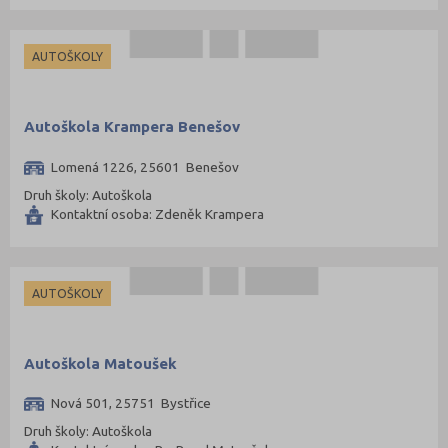
Mladá Boleslav (96)
Most (73)
AUTOŠKOLY
Náchod (98)
Nový Jičín (118)
Autoškola Krampera Benešov
Nymburk (89)
Olomouc (205)
Lomená 1226, 25601 Benešov
Opava (135)
Druh školy: Autoškola
Kontaktní osoba: Zdeněk Krampera
Ostrava-město (221)
Pardubice (127)
Pelhřimov (62)
AUTOŠKOLY
Písek (57)
Plzeň-jih (38)
Autoškola Matoušek
Plzeň-město (141)
Nová 501, 25751 Bystřice
Plzeň-sever (51)
Druh školy: Autoškola
Praha hlavní město (1004)