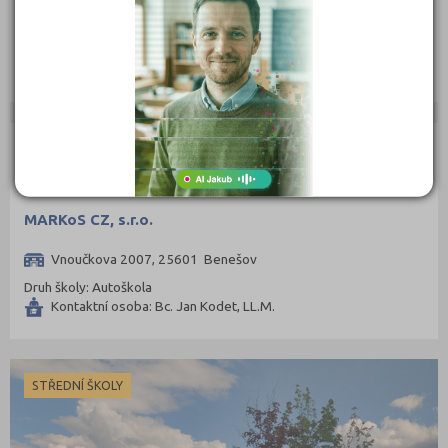
Nesvačily č. ev. 193, 25751 Bystřice
Druh školy: Autoškola
Kontaktní osoba: Vítězslav Nováček
AUTOŠKOLY
MARKoS CZ, s.r.o.
Vnoučkova 2007, 25601 Benešov
Druh školy: Autoškola
Kontaktní osoba: Bc. Jan Kodet, LL.M.
STŘEDNÍ ŠKOLY