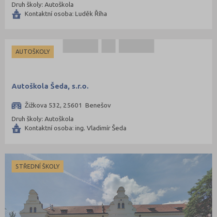
Druh školy: Autoškola
Tábor (88)
Kontaktní osoba: Luděk Říha
Tachov (41)
Teplice (76)
Trutnov (106)
AUTOŠKOLY
Třebíč (98)
Uherské Hradiště (134)
Autoškola Šeda, s.r.o.
Ústí nad Labem (74)
Žižkova 532, 25601 Benešov
Ústí nad Orlicí (135)
Druh školy: Autoškola
Vsetín (132)
Kontaktní osoba: ing. Vladimír Šeda
Vyškov (72)
Zlín (161)
STŘEDNÍ ŠKOLY
Znojmo (98)
Žďár nad Sázavou (124)