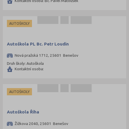
Kontaktní osoba: Bc. Pavel Matoušek
Praha-východ (108)
Praha-západ (81)
AUTOŠKOLY
Prachatice (44)
Prostějov (85)
Přerov (115)
Autoškola PL Bc. Petr Loudín
Příbram (105)
Nová pražská 1712, 25601 Benešov
Rakovník (46)
Druh školy: Autoškola
Kontaktní osoba:
Rokycany (33)
Rychnov nad Kněžnou (81)
Semily (68)
AUTOŠKOLY
Sokolov (52)
Strakonice (65)
Autoškola Říha
Svitavy (105)
Šumperk (111)
Žižkova 2040, 25601 Benešov