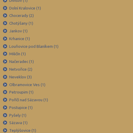
Divišov (1)
Břeclav (84)
Dolní Kralovice (1)
Česká Lípa (79)
Chocerady (2)
České Budějovice (173)
Chotýšany (1)
Český Krumlov (49)
Jankov (1)
Děčín (106)
Krhanice (1)
Louňovice pod Blaníkem (1)
Domažlice (49)
Miličín (1)
Frýdek-Místek (164)
Načeradec (1)
Havlíčkův Brod (82)
Netvořice (2)
Hodonín (119)
Neveklov (3)
Hradec Králové (139)
Olbramovice Ves (1)
Petroupim (1)
Cheb (61)
Poříčí nad Sázavou (1)
Chomutov (65)
Postupice (1)
Chrudim (88)
Pyšely (1)
Jablonec nad Nisou (67)
Sázava (1)
Jeseník (42)
Teplýšovice (1)