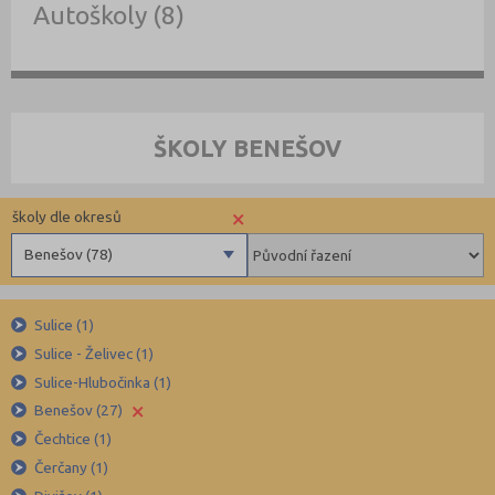
Autoškoly (8)
ŠKOLY BENEŠOV
×
školy dle okresů
Benešov (78)
Benešov (78)
Sulice (1)
Beroun (85)
Sulice - Želivec (1)
Blansko (88)
Sulice-Hlubočinka (1)
Brno-město (317)
×
Benešov (27)
Brno-venkov (149)
Čechtice (1)
Bruntál (73)
Čerčany (1)