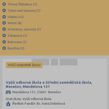
Trhový Štěpánov (1)
Jičín (75)
Týnec nad Sázavou (1)
Jihlava (94)
Vlašim (12)
Jindřichův Hradec (76)
Votice (4)
Karlovy Vary (93)
Vrchotovy Janovice (1)
Karviná (145)
Zdislavice (1)
Bukovany (1)
Kladno (129)
Bystřice (3)
Klatovy (69)
Kolín (77)
Kroměříž (96)
VYŠŠÍ ODBORNÉ ŠKOLY
Kutná Hora (66)
Liberec (138)
Vyšší odborná škola a Střední zemědělská škola,
Benešov, Mendelova 131
Litoměřice (104)
Mendelova 131, 25601 Benešov
Louny (72)
Druh školy: Vyšší odborná škola
Mělník (80)
Ředitel: PaedDr. Bc. Ivana Dobešová