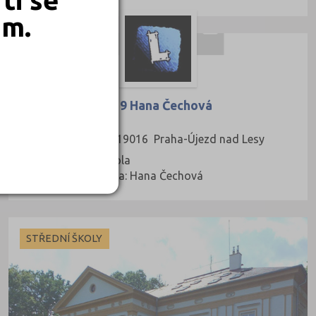
em.
AUTOŠKOLY
Autoškola Praha 9 Hana Čechová
Holšická 1090, 19016 Praha-Újezd nad Lesy
Druh školy: Autoškola
Kontaktní osoba: Hana Čechová
STŘEDNÍ ŠKOLY