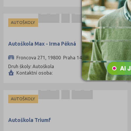
Pardubice (127)
Pelhřimov (62)
AUTOŠKOLY
Písek (57)
Plzeň-jih (38)
Autoškola Max - Irma Pěkná
Plzeň-město (141)
Plzeň-sever (51)
Froncova 271, 19800 Praha 14
Druh školy: Autoškola
Praha hlavní město (1004)
Kontaktní osoba:
Praha-východ (108)
Praha-západ (81)
Prachatice (44)
AUTOŠKOLY
Prostějov (85)
Přerov (115)
Autoškola Triumf
Příbram (105)