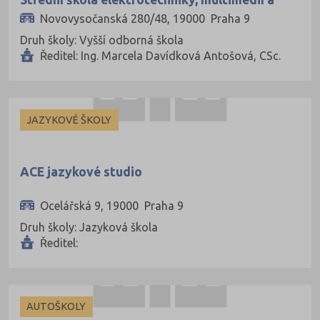
Cheb (61)
informatiky
Novovysočanská 280/48, 19000 Praha 9
Chomutov (65)
Druh školy: Vyšší odborná škola
Chrudim (88)
Ředitel: Ing. Marcela Davídková Antošová, CSc.
Jablonec nad Nisou (67)
Jeseník (42)
JAZYKOVÉ ŠKOLY
Jičín (75)
Jihlava (94)
Jindřichův Hradec (76)
ACE jazykové studio
Karlovy Vary (93)
Ocelářská 9, 19000 Praha 9
Karviná (145)
Druh školy: Jazyková škola
Ředitel:
Kladno (129)
Klatovy (69)
Kolín (77)
AUTOŠKOLY
Kroměříž (96)