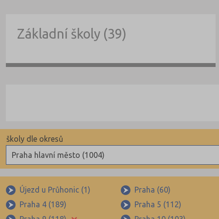
Základní školy (39)
školy dle okresů
Praha hlavní město (1004)
Benešov (78)
Beroun (85)
Újezd u Průhonic (1)
Praha (60)
Praha 4 (189)
Praha 5 (112)
Blansko (88)
×