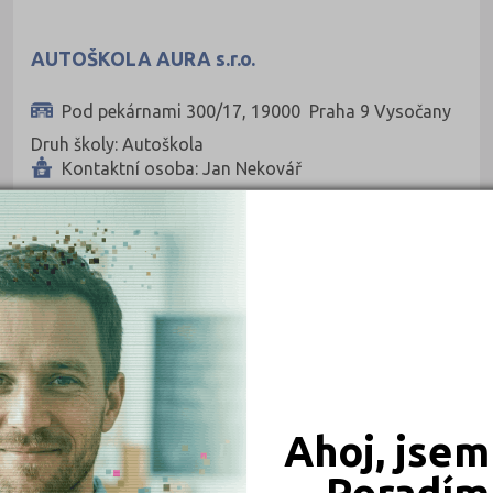
AUTOŠKOLA AURA s.r.o.
Pod pekárnami 300/17, 19000 Praha 9 Vysočany
Druh školy: Autoškola
Kontaktní osoba: Jan Nekovář
AUTOŠKOLY
Autoškola Fencl & Fenclová s.r.o.
Kostelecká 820/65, 19600 Praha 19
Druh školy: Autoškola
Ahoj, jsem
Kontaktní osoba: František Fencl, Božena
Fenclová
Poradím 