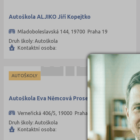
Kutná Hora (66)
Autoškola ALJIKO Jiří Kopejtko
Liberec (138)
Litoměřice (104)
Mladoboleslavská 144, 19700 Praha 19
Druh školy: Autoškola
Louny (72)
Kontaktní osoba:
Mělník (80)
Mladá Boleslav (96)
Most (73)
AUTOŠKOLY
Náchod (98)
Nový Jičín (118)
Autoškola Eva Němcová Prosek
Nymburk (89)
Verneřická 406/5, 19000 Praha 9
Olomouc (205)
Druh školy: Autoškola
Opava (135)
Kontaktní osoba:
Ostrava-město (221)