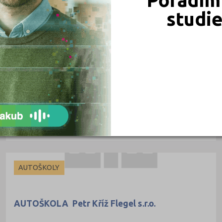
studi
AUTOŠKOLY
Autoškola P+R Roman Kříž
Komárovská 1935/54, 19300 Praha
Druh školy: Autoškola
Kontaktní osoba:
AUTOŠKOLY
AUTOŠKOLA Petr Kříž Flegel s.r.o.