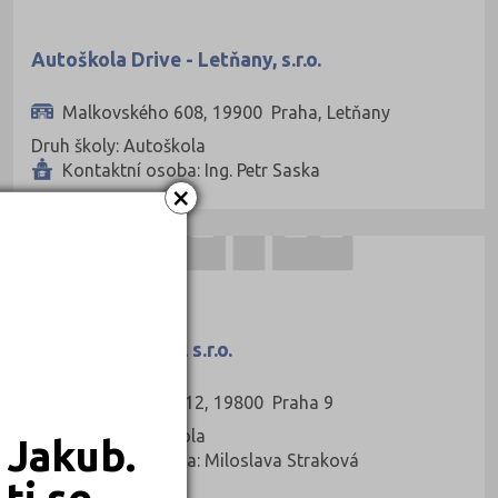
Autoškola Drive - Letňany, s.r.o.
Malkovského 608, 19900 Praha, Letňany
Druh školy: Autoškola
Kontaktní osoba: Ing. Petr Saska
×
AUTOŠKOLY
Autoškola Flegel s.r.o.
Konzumní 252/12, 19800 Praha 9
Druh školy: Autoškola
 Jakub.
Kontaktní osoba: Miloslava Straková
ti se