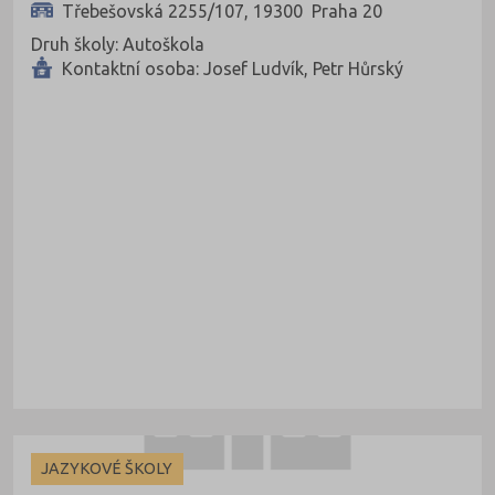
Třebešovská 2255/107, 19300 Praha 20
Rakovník (46)
Druh školy: Autoškola
Rokycany (33)
Kontaktní osoba: Josef Ludvík, Petr Hůrský
Rychnov nad Kněžnou (81)
Semily (68)
Sokolov (52)
Strakonice (65)
Svitavy (105)
Šumperk (111)
Tábor (88)
Tachov (41)
Teplice (76)
Trutnov (106)
JAZYKOVÉ ŠKOLY
Třebíč (98)