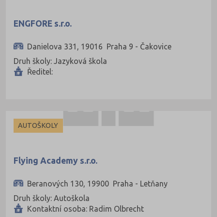
Uherské Hradiště (134)
Ústí nad Labem (74)
ENGFORE s.r.o.
Ústí nad Orlicí (135)
Danielova 331, 19016 Praha 9 - Čakovice
Vsetín (132)
Druh školy: Jazyková škola
Vyškov (72)
Ředitel:
Zlín (161)
Znojmo (98)
Žďár nad Sázavou (124)
AUTOŠKOLY
Flying Academy s.r.o.
Beranových 130, 19900 Praha - Letňany
Druh školy: Autoškola
Kontaktní osoba: Radim Olbrecht