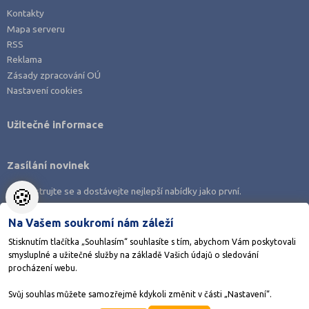
Žďár nad Sázavou (124)
Kontakty
Mapa serveru
RSS
Reklama
Zásady zpracování OÚ
Nastavení cookies
Užitečné informace
Zasílání novinek
🍪
Zaregistrujte se a dostávejte nejlepší nabídky jako první.
Na Vašem soukromí nám záleží
Stisknutím tlačítka „Souhlasím“ souhlasíte s tím, abychom Vám poskytovali
smysluplné a užitečné služby na základě Vašich údajů o sledování
Stáhněte si aplikaci Adresář škol
procházení webu.
Svůj souhlas můžete samozřejmě kdykoli změnit v části „Nastavení“.
©1998-2026
AMOS KamPoMaturite.cz
, s.r.o., stránky vytvořilo
Anawe