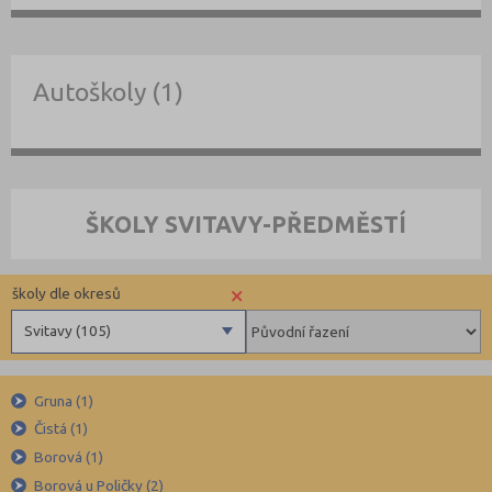
Autoškoly (1)
ŠKOLY SVITAVY-PŘEDMĚSTÍ
×
školy dle okresů
Svitavy (105)
Benešov (78)
Gruna (1)
Beroun (85)
Čistá (1)
Blansko (88)
Borová (1)
Brno-město (317)
Borová u Poličky (2)