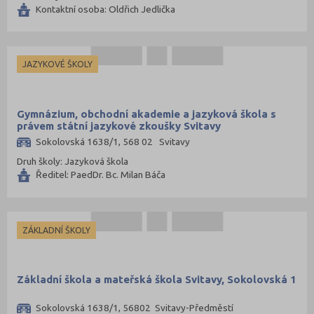
Plzeň-město (141)
Kontaktní osoba: Oldřich Jedlička
Plzeň-sever (51)
Praha hlavní město (1004)
JAZYKOVÉ ŠKOLY
Praha-východ (108)
Praha-západ (81)
Prachatice (44)
Gymnázium, obchodní akademie a jazyková škola s
právem státní jazykové zkoušky Svitavy
Prostějov (85)
Sokolovská 1638/1, 568 02 Svitavy
Přerov (115)
Druh školy: Jazyková škola
Příbram (105)
Ředitel: PaedDr. Bc. Milan Báča
Rakovník (46)
Rokycany (33)
ZÁKLADNÍ ŠKOLY
Rychnov nad Kněžnou (81)
Semily (68)
Základní škola a mateřská škola Svitavy, Sokolovská 1
Sokolov (52)
Strakonice (65)
Sokolovská 1638/1, 56802 Svitavy-Předměstí