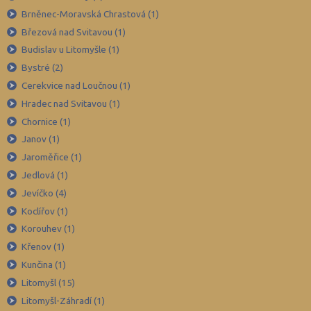
Brno-venkov (149)
Brněnec-Moravská Chrastová (1)
Bruntál (73)
Březová nad Svitavou (1)
Budislav u Litomyšle (1)
Břeclav (84)
Bystré (2)
Česká Lípa (79)
Cerekvice nad Loučnou (1)
České Budějovice (173)
Hradec nad Svitavou (1)
Český Krumlov (49)
Chornice (1)
Děčín (106)
Janov (1)
Jaroměřice (1)
Domažlice (49)
Jedlová (1)
Frýdek-Místek (164)
Jevíčko (4)
Havlíčkův Brod (82)
Koclířov (1)
Hodonín (119)
Korouhev (1)
Hradec Králové (139)
Křenov (1)
Kunčina (1)
Cheb (61)
Litomyšl (15)
Chomutov (65)
Litomyšl-Záhradí (1)
Chrudim (88)