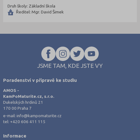
Svitavy (105)
Druh školy: Základní škola
Ředitel: Mgr. David Šimek
Šumperk (111)
Tábor (88)
Tachov (41)
Teplice (76)
Trutnov (106)
Třebíč (98)
JSME TAM, KDE JSTE VY
Uherské Hradiště (134)
Poradenství v přípravě ke studiu
Ústí nad Labem (74)
AMOS -
Ústí nad Orlicí (135)
KamPoMaturite.cz, s.r.o.
Dukelských hrdinů 21
Vsetín (132)
170 00 Praha 7
Vyškov (72)
e-mail:
info@kampomaturite.cz
tel:
+420 606 411 115
Zlín (161)
Znojmo (98)
Informace