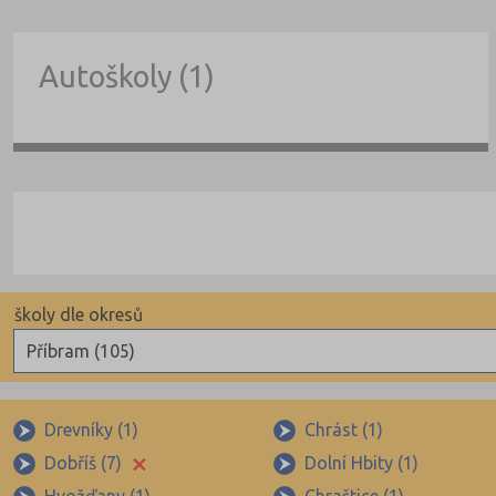
Autoškoly (1)
školy dle okresů
Příbram (105)
Benešov (78)
Beroun (85)
Drevníky (1)
Chrást (1)
×
Dobříš (7)
Dolní Hbity (1)
Blansko (88)