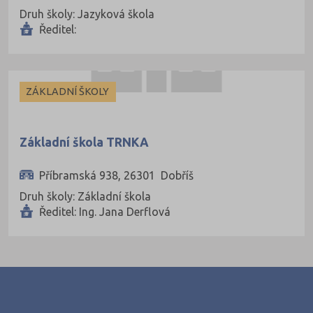
Druh školy: Jazyková škola
Kutná Hora (66)
Ředitel:
Liberec (138)
Litoměřice (104)
Louny (72)
ZÁKLADNÍ ŠKOLY
Mělník (80)
Mladá Boleslav (96)
Základní škola TRNKA
Most (73)
Příbramská 938, 26301 Dobříš
Náchod (98)
Druh školy: Základní škola
Nový Jičín (118)
Ředitel: Ing. Jana Derflová
Nymburk (89)
Olomouc (205)
Opava (135)
Ostrava-město (221)