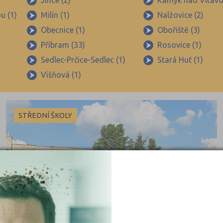
Jince (2)
Kamýk nad Vltavo
u (1)
Milín (1)
Nalžovice (2)
Obecnice (1)
Obořiště (3)
Příbram (33)
Rosovice (1)
Sedlec-Prčice-Sedlec (1)
Stará Huť (1)
Višňová (1)
STŘEDNÍ ŠKOLY