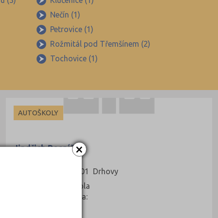
u (3)
Klučenice (1)
Nečín (1)
Petrovice (1)
Rožmitál pod Třemšínem (2)
Tochovice (1)
AUTOŠKOLY
×
Jindřich Pospíšil
Drhovy 52, 26301 Drhovy
Druh školy: Autoškola
Kontaktní osoba: