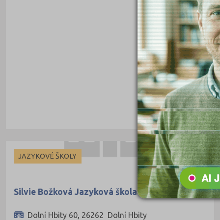
Cheb (61)
Chomutov (65)
Chrudim (88)
Jablonec nad Nisou (67)
Jeseník (42)
Jičín (75)
Jihlava (94)
Jindřichův Hradec (76)
Karlovy Vary (93)
Karviná (145)
JAZYKOVÉ ŠKOLY
Kladno (129)
Klatovy (69)
Silvie Božková Jazyková škola Dobříš
Kolín (77)
Dolní Hbity 60, 26262 Dolní Hbity
Kroměříž (96)