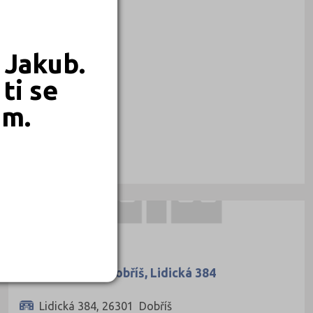
 Jakub.
ti se
em.
ZÁKLADNÍ ŠKOLY
Základní škola Dobříš, Lidická 384
Lidická 384, 26301 Dobříš