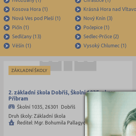
Hvožďany (1)
Chraštice (1)
Brno-město (317)
Kosova Hora (1)
Krásná Hora nad Vltavo
Brno-venkov (149)
Nová Ves pod Pleší (1)
Nový Knín (3)
Bruntál (73)
Pičín (1)
Počepice (1)
Břeclav (84)
Sedlčany (13)
Sedlec-Prčice (2)
Česká Lípa (79)
Věšín (1)
Vysoký Chlumec (1)
České Budějovice (173)
Český Krumlov (49)
ZÁKLADNÍ ŠKOLY
Děčín (106)
Domažlice (49)
2. základní škola Dobříš, Školní 1035, okres
Frýdek-Místek (164)
Příbram
Havlíčkův Brod (82)
Školní 1035, 26301 Dobříš
Hodonín (119)
Druh školy: Základní škola
Ředitel: Mgr. Bohumila Pallagyová
Hradec Králové (139)