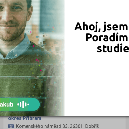
Ahoj, jsem
Poradím 
Gymnázium Karla Čapka, Dobříš, Školní 1530
studi
Školní 1530, 26380 Dobříš
Druh školy: Střední škola
Ředitel: RNDr. Jiří Kastner
ZÁKLADNÍ ŠKOLY
Základní škola Dobříš, Komenského nám. 35,
okres Příbram
Komenského náměstí 35, 26301 Dobříš