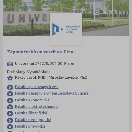
Chomutov (65)
Chrudim (88)
Jablonec nad Nisou (67)
Jeseník (42)
Jičín (75)
Západočeská univerzita v Plzni
Jihlava (94)
Jindřichův Hradec (76)
Univerzitní 2732/8, 301 00 Plzeň
Karlovy Vary (93)
Druh školy: Vysoká škola
Rektor: prof. RNDr. Miroslav Lávička, Ph.D.
Karviná (145)
Fakulta aplikovaných věd
Kladno (129)
Fakulta designu a umění Ladislava Sutnara
Klatovy (69)
Fakulta ekonomická
Fakulta elektrotechnická
Kolín (77)
Fakulta filozofická
Kroměříž (96)
Fakulta pedagogická
Kutná Hora (66)
Fakulta právnická