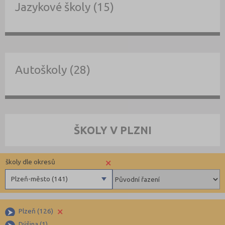
Jazykové školy (15)
Autoškoly (28)
ŠKOLY V PLZNI
×
školy dle okresů
Plzeň-město (141)
Benešov (78)
×
Plzeň (126)
Beroun (85)
Dýšina (1)