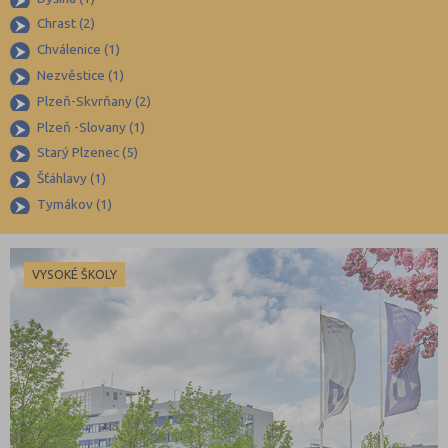
Blansko (88)
Chrast (2)
Brno-město (317)
Chválenice (1)
Brno-venkov (149)
Nezvěstice (1)
Bruntál (73)
Plzeň-Skvrňany (2)
Plzeň -Slovany (1)
Břeclav (84)
Starý Plzenec (5)
Česká Lípa (79)
Šťáhlavy (1)
České Budějovice (173)
Tymákov (1)
Český Krumlov (49)
Děčín (106)
VYSOKÉ ŠKOLY
Domažlice (49)
Frýdek-Místek (164)
Havlíčkův Brod (82)
Hodonín (119)
Hradec Králové (139)
Cheb (61)