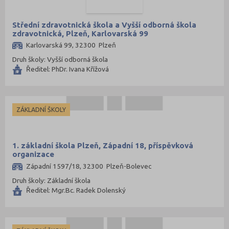
Sokolov (52)
Strakonice (65)
Střední zdravotnická škola a Vyšší odborná škola
zdravotnická, Plzeň, Karlovarská 99
Svitavy (105)
Karlovarská 99, 32300 Plzeň
Šumperk (111)
Druh školy: Vyšší odborná škola
Tábor (88)
Ředitel: PhDr. Ivana Křížová
Tachov (41)
Teplice (76)
ZÁKLADNÍ ŠKOLY
Trutnov (106)
Třebíč (98)
1. základní škola Plzeň, Západní 18, příspěvková
Uherské Hradiště (134)
organizace
Ústí nad Labem (74)
Západní 1597/18, 32300 Plzeň-Bolevec
Ústí nad Orlicí (135)
Druh školy: Základní škola
Ředitel: Mgr.Bc. Radek Dolenský
Vsetín (132)
Vyškov (72)
Zlín (161)