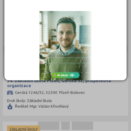
33. základní škola Plzeň, T. Brzkové 31, příspěvková
organizace
Terezie Brzkové 1024/31, 31800 Plzeň
Druh školy: Základní škola
Ředitel: Mgr. Radek Růžička
ZÁKLADNÍ ŠKOLY
34. základní škola Plzeň, Gerská 32, příspěvková
organizace
Gerská 1246/32, 32300 Plzeň-Bolevec
Druh školy: Základní škola
Ředitel: Mgr. Václav Křivohlavý
ZÁKLADNÍ ŠKOLY