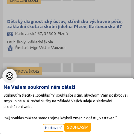
ZÁKLADNÍ ŠKOLY
Dětský diagnostický ústav, středisko výchovné péče,
základní škola a školní jídelna Plzeň, Karlovarská 67
Karlovarská 67, 32300 Plzeň
Druh školy: Základní škola
Ředitel: Mgr. Viktor Vanžura
JAZYKOVÉ ŠKOLY
🍪
Na Vašem soukromí nám záleží
DIMENZE AZ s.r.o.
Stisknutím tlačítka „Souhlasím“ souhlasíte s tím, abychom Vám poskytovali
smysluplné a užitečné služby na základě Vašich údajů o sledování
Pod Všemi svatými 422/20, 301 00 Plzeň
procházení webu.
Druh školy: Jazyková škola
Ředitel:
Svůj souhlas můžete samozřejmě kdykoli změnit v části „Nastavení“.
SOUHLASÍM
Nastavení