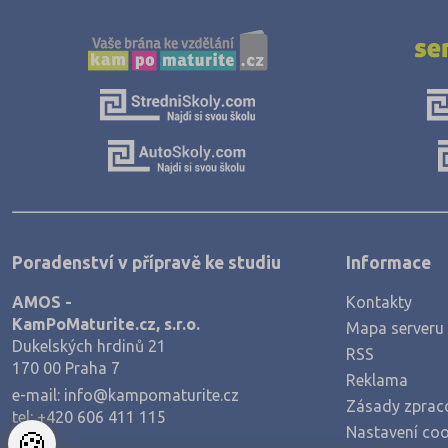
Rakovník (46)
Rokycany (33)
Rychnov nad Kněžnou (81)
Semily (68)
Sokolov (52)
Strakonice (65)
Svitavy (105)
Šumperk (111)
Poradenství v přípravě ke studiu
Informace
Tábor (88)
AMOS -
Kontakty
Tachov (41)
KamPoMaturite.cz, s.r.o.
Mapa serveru
Dukelských hrdinů 21
RSS
Teplice (76)
170 00 Praha 7
Reklama
Trutnov (106)
e-mail:
info@kampomaturite.cz
Zásady zprac
tel:
+420 606 411 115
Třebíč (98)
Nastavení coo
🍪