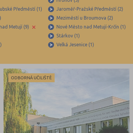
Hronov (3)
ubské Předměstí (1)
Jaroměř-Pražské Předměstí (2)
)
Meziměstí u Broumova (2)
×
ad Metují (9)
Nové Město nad Metují-Krčín (1)
Stárkov (1)
)
Velká Jesenice (1)
ODBORNÁ UČILIŠTĚ