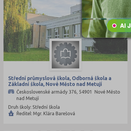
Kutná Hora (66)
Liberec (138)
Litoměřice (104)
Louny (72)
Mělník (80)
Mladá Boleslav (96)
Most (73)
Střední průmyslová škola, Odborná škola a
Náchod (98)
Základní škola, Nové Město nad Metují
Nový Jičín (118)
Československé armády 376, 54901 Nové Město
Nymburk (89)
nad Metují
Druh školy: Střední škola
Olomouc (205)
Ředitel: Mgr. Klára Barešová
Opava (135)
Ostrava-město (221)