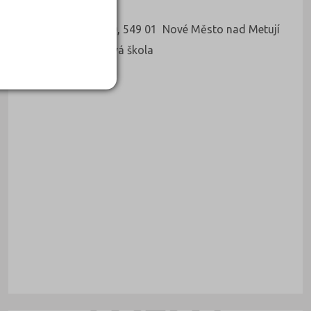
Náchodská 440, 549 01 Nové Město nad Metují
Druh školy: Jazyková škola
Ředitel: