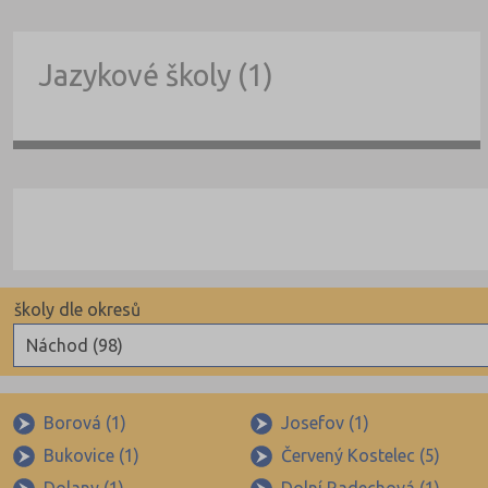
Jazykové školy (1)
školy dle okresů
Náchod (98)
Benešov (78)
Beroun (85)
Borová (1)
Josefov (1)
Bukovice (1)
Červený Kostelec (5)
Blansko (88)