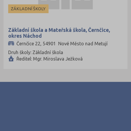
Pardubice (127)
ZÁKLADNÍ ŠKOLY
Pelhřimov (62)
Písek (57)
Základní škola a Mateřská škola, Černčice,
okres Náchod
Plzeň-jih (38)
Černčice 22, 54901 Nové Město nad Metují
Plzeň-město (141)
Druh školy: Základní škola
Plzeň-sever (51)
Ředitel: Mgr. Miroslava Ježková
Praha hlavní město (1004)
Praha-východ (108)
Praha-západ (81)
Prachatice (44)
Prostějov (85)
Přerov (115)
Příbram (105)