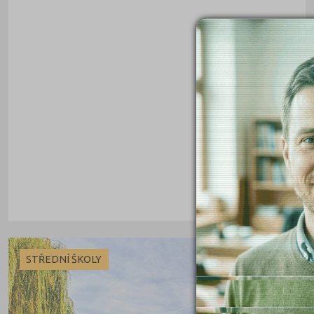
Cheb (61)
Chomutov (65)
Chrudim (88)
Jablonec nad Nisou (67)
Jeseník (42)
Jičín (75)
Jihlava (94)
Jindřichův Hradec (76)
Karlovy Vary (93)
Karviná (145)
Kladno (129)
STŘEDNÍ ŠKOLY
Klatovy (69)
Kolín (77)
Kroměříž (96)