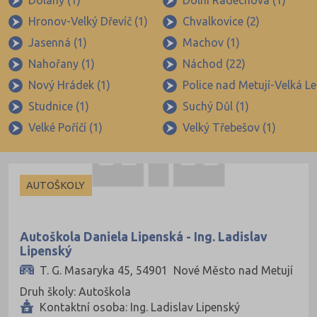
Dolany (1)
Dolní Radechová (1)
Brno-město (317)
Hronov-Velký Dřevíč (1)
Chvalkovice (2)
Brno-venkov (149)
Jasenná (1)
Machov (1)
Bruntál (73)
Nahořany (1)
Náchod (22)
Břeclav (84)
Nový Hrádek (1)
Police nad Metují-Velká Le
Česká Lípa (79)
Studnice (1)
Suchý Důl (1)
České Budějovice (173)
Velké Poříčí (1)
Velký Třebešov (1)
Český Krumlov (49)
Děčín (106)
AUTOŠKOLY
Domažlice (49)
Frýdek-Místek (164)
Autoškola Daniela Lipenská - Ing. Ladislav
Havlíčkův Brod (82)
Lipenský
Hodonín (119)
T. G. Masaryka 45, 54901 Nové Město nad Metují
Druh školy: Autoškola
Hradec Králové (139)
Kontaktní osoba: Ing. Ladislav Lipenský