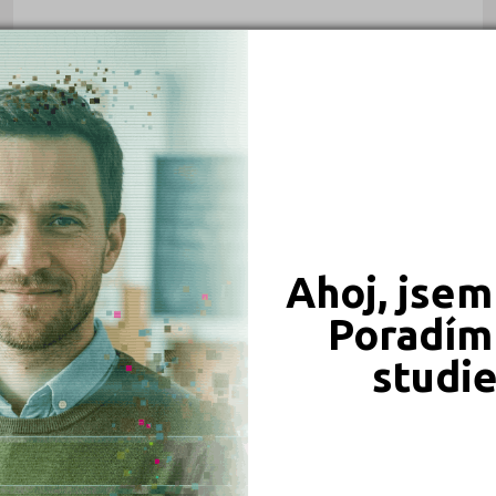
Ahoj, jsem
Poradím 
studi
ZÁKLADNÍ ŠKOLY
Střední škola a Základní škola, Nové Město nad