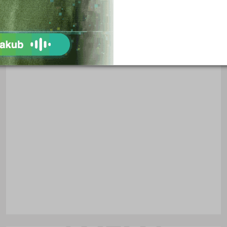
Metují
Husovo nám. 1218, 54901 Nové Město nad
Metují
Druh školy: Základní škola
Ředitel: PaedDr. Olga Talášková