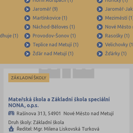
Horní Adršpach (1)
Hořičky (1)
Jaroměř (9)
Jaroměř-Jak
Martínkovice (1)
Meziměstí (1
Náchod-Běloves (1)
Nové Město n
dhuje (1)
Provodov-Šonov (1)
Rasošky (1)
Teplice nad Metují (1)
Velichovky (1
Žďár nad Metují (1)
Žďárky (1)
ZÁKLADNÍ ŠKOLY
Mateřská škola a Základní škola speciální
NONA, o.p.s.
Rašínova 313, 54901 Nové Město nad Metují
Druh školy: Základní škola
Ředitel: Mgr. Milena Liskovská Turková