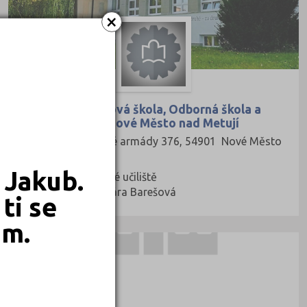
×
Střední průmyslová škola, Odborná škola a
Základní škola, Nové Město nad Metují
Československé armády 376, 54901 Nové Město
nad Metují
 Jakub.
Druh školy: Odborné učiliště
Ředitel: Mgr. Klára Barešová
ti se
em.
JAZYKOVÉ ŠKOLY
SUN School s.r.o.