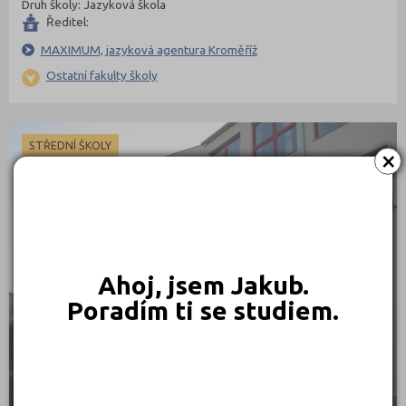
Druh školy: Jazyková škola
Ředitel:
MAXIMUM, jazyková agentura Kroměříž
Ostatní fakulty školy
STŘEDNÍ ŠKOLY
×
Ahoj, jsem Jakub.
Poradím ti se studiem.