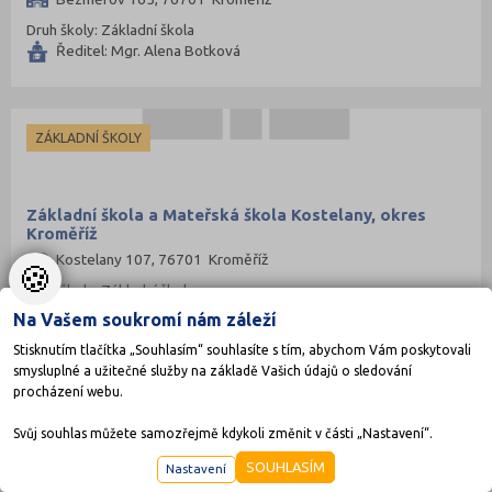
Druh školy: Základní škola
Ředitel: Mgr. Alena Botková
ZÁKLADNÍ ŠKOLY
Základní škola a Mateřská škola Kostelany, okres
Kroměříž
Kostelany 107, 76701 Kroměříž
🍪
Druh školy: Základní škola
Ředitel: Mgr. Jaromír Mikeš
Na Vašem soukromí nám záleží
Stisknutím tlačítka „Souhlasím“ souhlasíte s tím, abychom Vám poskytovali
smysluplné a užitečné služby na základě Vašich údajů o sledování
procházení webu.
ZÁKLADNÍ ŠKOLY
Svůj souhlas můžete samozřejmě kdykoli změnit v části „Nastavení“.
SOUHLASÍM
Nastavení
Základní škola a Mateřská škola Kroměříž, F. Vančury