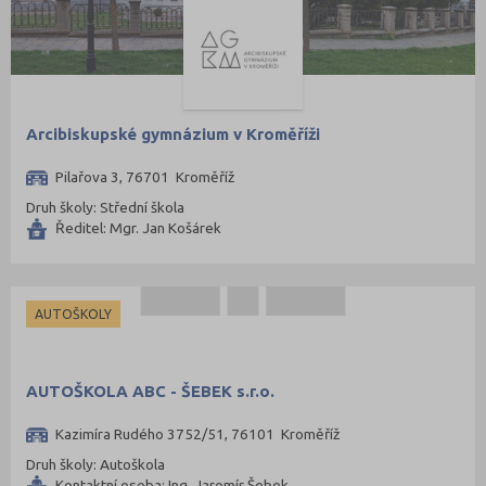
Tábor (88)
Tachov (41)
Teplice (76)
Trutnov (106)
Arcibiskupské gymnázium v Kroměříži
Třebíč (98)
Pilařova 3, 76701 Kroměříž
Uherské Hradiště (134)
Druh školy: Střední škola
Ústí nad Labem (74)
Ředitel: Mgr. Jan Košárek
Ústí nad Orlicí (135)
Vsetín (132)
Vyškov (72)
AUTOŠKOLY
Zlín (161)
Znojmo (98)
AUTOŠKOLA ABC - ŠEBEK s.r.o.
Žďár nad Sázavou (124)
Kazimíra Rudého 3752/51, 76101 Kroměříž
Druh školy: Autoškola
Kontaktní osoba: Ing. Jaromír Šebek