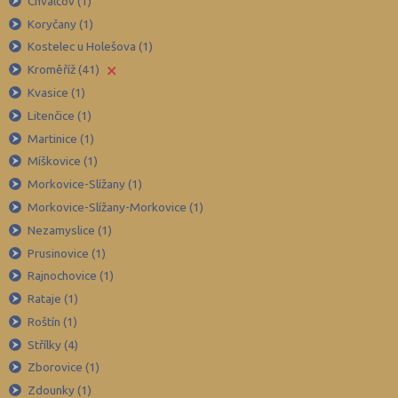
Chvalčov (1)
Břeclav (84)
Koryčany (1)
Česká Lípa (79)
Kostelec u Holešova (1)
České Budějovice (173)
×
Kroměříž (41)
Český Krumlov (49)
Kvasice (1)
Děčín (106)
Litenčice (1)
Martinice (1)
Domažlice (49)
Míškovice (1)
Frýdek-Místek (164)
Morkovice-Slížany (1)
Havlíčkův Brod (82)
Morkovice-Slížany-Morkovice (1)
Hodonín (119)
Nezamyslice (1)
Hradec Králové (139)
Prusinovice (1)
Rajnochovice (1)
Cheb (61)
Rataje (1)
Chomutov (65)
Roštín (1)
Chrudim (88)
Střílky (4)
Jablonec nad Nisou (67)
Zborovice (1)
Jeseník (42)
Zdounky (1)