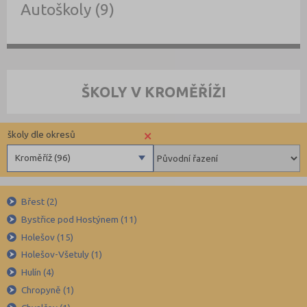
Autoškoly (9)
ŠKOLY V KROMĚŘÍŽI
×
školy dle okresů
Kroměříž (96)
Benešov (78)
Břest (2)
Beroun (85)
Bystřice pod Hostýnem (11)
Blansko (88)
Holešov (15)
Brno-město (317)
Holešov-Všetuly (1)
Brno-venkov (149)
Hulín (4)
Bruntál (73)
Chropyně (1)