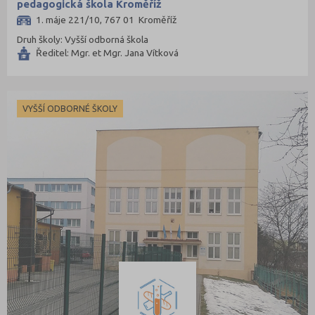
pedagogická škola Kroměříž
Mladá Boleslav (96)
1. máje 221/10, 767 01 Kroměříž
Most (73)
Druh školy: Vyšší odborná škola
Náchod (98)
Ředitel: Mgr. et Mgr. Jana Vítková
Nový Jičín (118)
Nymburk (89)
VYŠŠÍ ODBORNÉ ŠKOLY
Olomouc (205)
Opava (135)
Ostrava-město (221)
Pardubice (127)
Pelhřimov (62)
Písek (57)
Plzeň-jih (38)
Plzeň-město (141)
Plzeň-sever (51)
Praha hlavní město (1004)