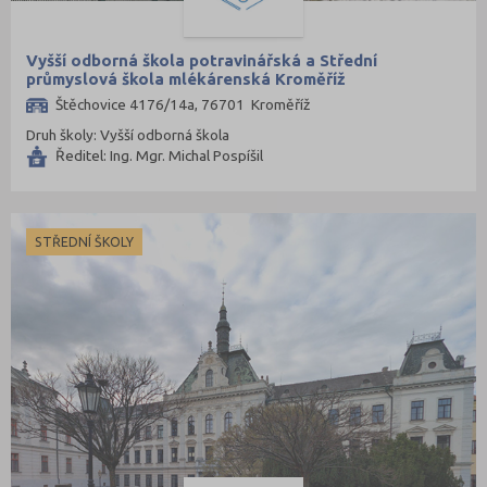
Praha-východ (108)
Praha-západ (81)
Vyšší odborná škola potravinářská a Střední
průmyslová škola mlékárenská Kroměříž
Prachatice (44)
Štěchovice 4176/14a, 76701 Kroměříž
Prostějov (85)
Druh školy: Vyšší odborná škola
Ředitel: Ing. Mgr. Michal Pospíšil
Přerov (115)
Příbram (105)
Rakovník (46)
STŘEDNÍ ŠKOLY
Rokycany (33)
Rychnov nad Kněžnou (81)
Semily (68)
Sokolov (52)
Strakonice (65)
Svitavy (105)
Šumperk (111)