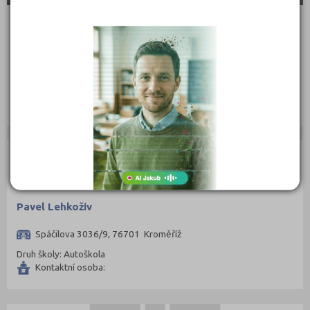
Obchodní akademie Kroměříž
Obvodová 3503/7, 76701 Kroměříž
Druh školy: Střední škola
Ředitel: PhDr. Mojmír Šemnický, MBA
AUTOŠKOLY
Pavel Lehkoživ
Spáčilova 3036/9, 76701 Kroměříž
Druh školy: Autoškola
Kontaktní osoba: