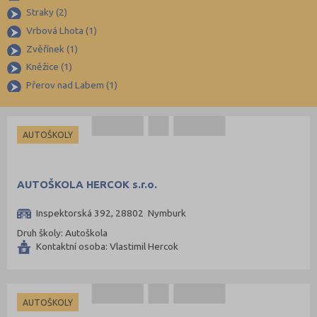
Straky (2)
Jičín (75)
Vrbová Lhota (1)
Jihlava (94)
Zvěřínek (1)
Jindřichův Hradec (76)
Kněžice (1)
Karlovy Vary (93)
Přerov nad Labem (1)
Karviná (145)
Kladno (129)
AUTOŠKOLY
Klatovy (69)
Kolín (77)
AUTOŠKOLA HERCOK s.r.o.
Kroměříž (96)
Kutná Hora (66)
Inspektorská 392, 28802 Nymburk
Druh školy: Autoškola
Liberec (138)
Kontaktní osoba: Vlastimil Hercok
Litoměřice (104)
Louny (72)
Mělník (80)
AUTOŠKOLY