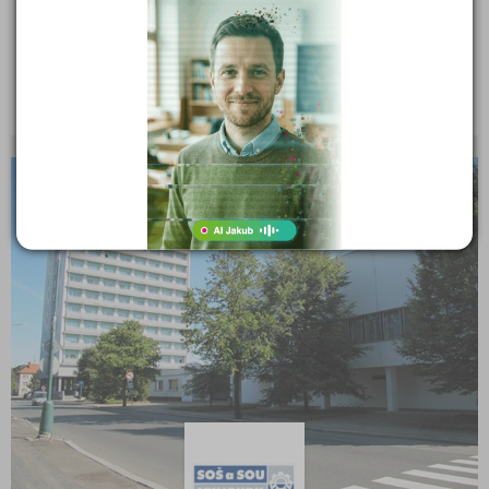
Střední odborná škola a Střední odborné učiliště,
Nymburk, V Kolonii 1804
V Kolonii 1804, 28802 Nymburk
Druh školy: Odborné učiliště
Ředitel: Ing. Jiří Hubálek
STŘEDNÍ ŠKOLY