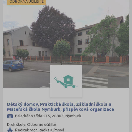
ODBORNÁ UČILIŠTĚ
Praha-východ (108)
Praha-západ (81)
Prachatice (44)
Prostějov (85)
Přerov (115)
Příbram (105)
Rakovník (46)
Rokycany (33)
Rychnov nad Kněžnou (81)
Semily (68)
Sokolov (52)
Dětský domov, Praktická škola, Základní škola a
Strakonice (65)
Mateřská škola Nymburk, příspěvková organizace
Palackého třída 515, 28802 Nymburk
Svitavy (105)
Druh školy: Odborné učiliště
Šumperk (111)
Ředitel: Mgr. Radka Klímová