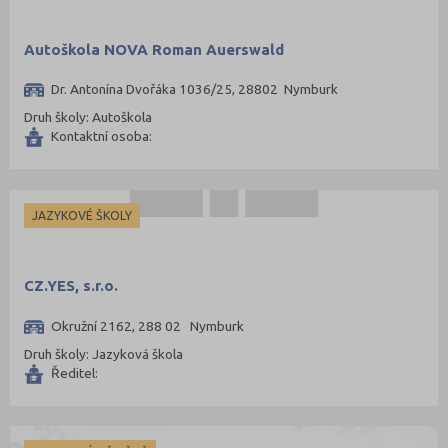
Mladá Boleslav (96)
Most (73)
Autoškola NOVA Roman Auerswald
Náchod (98)
Dr. Antonína Dvořáka 1036/25, 28802 Nymburk
Nový Jičín (118)
Druh školy: Autoškola
Nymburk (89)
Kontaktní osoba:
Olomouc (205)
Opava (135)
JAZYKOVÉ ŠKOLY
Ostrava-město (221)
Pardubice (127)
Pelhřimov (62)
CZ.YES, s.r.o.
Písek (57)
Okružní 2162, 288 02 Nymburk
Plzeň-jih (38)
Druh školy: Jazyková škola
Ředitel:
Plzeň-město (141)
Plzeň-sever (51)
Praha hlavní město (1004)