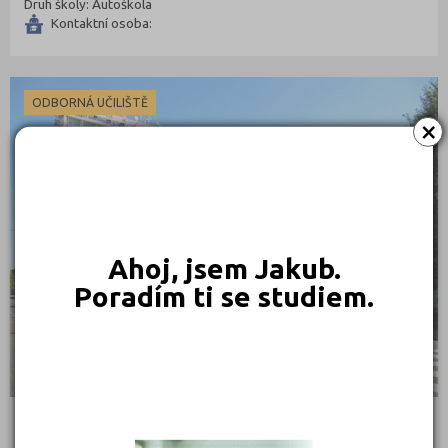
Druh školy: Autoškola
Kontaktní osoba:
ODBORNÁ UČILIŠTĚ
×
Ahoj, jsem Jakub.
Poradím ti se studiem.