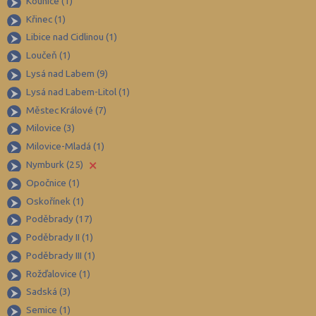
Kounice (1)
Břeclav (84)
Křinec (1)
Česká Lípa (79)
Libice nad Cidlinou (1)
České Budějovice (173)
Loučeň (1)
Český Krumlov (49)
Lysá nad Labem (9)
Děčín (106)
Lysá nad Labem-Litol (1)
Městec Králové (7)
Domažlice (49)
Milovice (3)
Frýdek-Místek (164)
Milovice-Mladá (1)
Havlíčkův Brod (82)
×
Nymburk (25)
Hodonín (119)
Opočnice (1)
Hradec Králové (139)
Oskořínek (1)
Poděbrady (17)
Cheb (61)
Poděbrady II (1)
Chomutov (65)
Poděbrady III (1)
Chrudim (88)
Rožďalovice (1)
Jablonec nad Nisou (67)
Sadská (3)
Jeseník (42)
Semice (1)