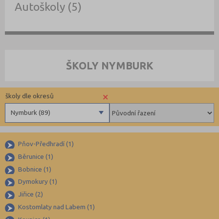
Autoškoly (5)
ŠKOLY NYMBURK
×
školy dle okresů
Nymburk (89)
Benešov (78)
Pňov-Předhradí (1)
Beroun (85)
Běrunice (1)
Blansko (88)
Bobnice (1)
Brno-město (317)
Dymokury (1)
Brno-venkov (149)
Jiřice (2)
Bruntál (73)
Kostomlaty nad Labem (1)