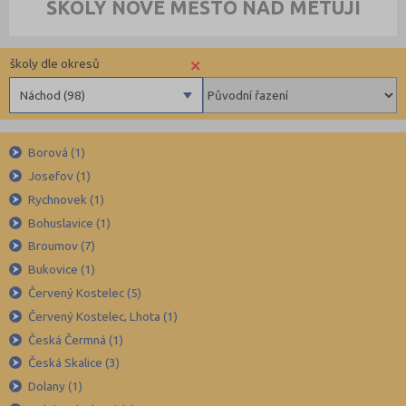
ŠKOLY NOVÉ MĚSTO NAD METUJÍ
×
školy dle okresů
Náchod (98)
Benešov (78)
Borová (1)
Beroun (85)
Josefov (1)
Blansko (88)
Rychnovek (1)
Brno-město (317)
Bohuslavice (1)
Brno-venkov (149)
Broumov (7)
Bruntál (73)
Bukovice (1)
Červený Kostelec (5)
Břeclav (84)
Červený Kostelec, Lhota (1)
Česká Lípa (79)
Česká Čermná (1)
České Budějovice (173)
Česká Skalice (3)
Český Krumlov (49)
Dolany (1)