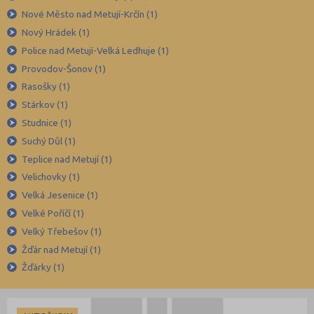
Karviná (145)
Nové Město nad Metují-Krčín (1)
Nový Hrádek (1)
Kladno (129)
Police nad Metují-Velká Ledhuje (1)
Klatovy (69)
Provodov-Šonov (1)
Kolín (77)
Rasošky (1)
Kroměříž (96)
Stárkov (1)
Kutná Hora (66)
Studnice (1)
Suchý Důl (1)
Liberec (138)
Teplice nad Metují (1)
Litoměřice (104)
Velichovky (1)
Louny (72)
Velká Jesenice (1)
Mělník (80)
Velké Poříčí (1)
Mladá Boleslav (96)
Velký Třebešov (1)
Žďár nad Metují (1)
Most (73)
Žďárky (1)
Náchod (98)
Nový Jičín (118)