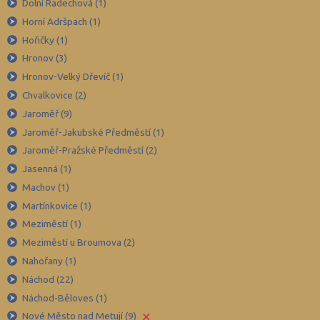
Děčín (106)
Dolní Radechová (1)
Horní Adršpach (1)
Domažlice (49)
Hořičky (1)
Frýdek-Místek (164)
Hronov (3)
Havlíčkův Brod (82)
Hronov-Velký Dřevíč (1)
Hodonín (119)
Chvalkovice (2)
Hradec Králové (139)
Jaroměř (9)
Jaroměř-Jakubské Předměstí (1)
Cheb (61)
Jaroměř-Pražské Předměstí (2)
Chomutov (65)
Jasenná (1)
Chrudim (88)
Machov (1)
Jablonec nad Nisou (67)
Martínkovice (1)
Jeseník (42)
Meziměstí (1)
Meziměstí u Broumova (2)
Jičín (75)
Nahořany (1)
Jihlava (94)
Náchod (22)
Jindřichův Hradec (76)
Náchod-Běloves (1)
Karlovy Vary (93)
×
Nové Město nad Metují (9)