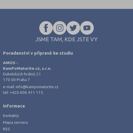
Žďár nad Sázavou (124)
JSME TAM, KDE JSTE VY
Poradenství v přípravě ke studiu
AMOS -
KamPoMaturite.cz, s.r.o.
Dukelských hrdinů 21
170 00 Praha 7
e-mail:
info@kampomaturite.cz
tel:
+420 606 411 115
Informace
Kontakty
Mapa serveru
RSS