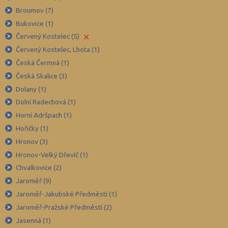
Brno-venkov (149)
Broumov (7)
Bruntál (73)
Bukovice (1)
×
Červený Kostelec (5)
Břeclav (84)
Červený Kostelec, Lhota (1)
Česká Lípa (79)
Česká Čermná (1)
České Budějovice (173)
Česká Skalice (3)
Český Krumlov (49)
Dolany (1)
Děčín (106)
Dolní Radechová (1)
Horní Adršpach (1)
Domažlice (49)
Hořičky (1)
Frýdek-Místek (164)
Hronov (3)
Havlíčkův Brod (82)
Hronov-Velký Dřevíč (1)
Hodonín (119)
Chvalkovice (2)
Hradec Králové (139)
Jaroměř (9)
Jaroměř-Jakubské Předměstí (1)
Cheb (61)
Jaroměř-Pražské Předměstí (2)
Chomutov (65)
Jasenná (1)
Chrudim (88)