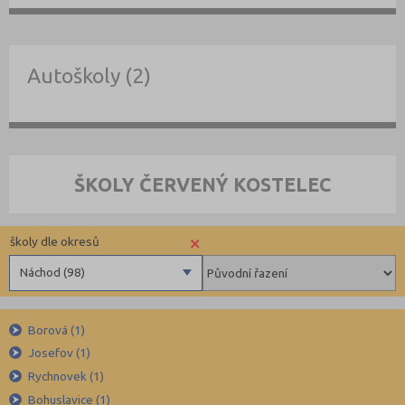
Autoškoly (2)
ŠKOLY ČERVENÝ KOSTELEC
×
školy dle okresů
Náchod (98)
Benešov (78)
Borová (1)
Beroun (85)
Josefov (1)
Blansko (88)
Rychnovek (1)
Brno-město (317)
Bohuslavice (1)