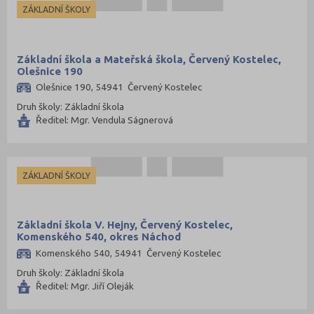
ZÁKLADNÍ ŠKOLY
Svitavy (105)
Šumperk (111)
Tábor (88)
Základní škola a Mateřská škola, Červený Kostelec,
Olešnice 190
Tachov (41)
Olešnice 190, 54941 Červený Kostelec
Teplice (76)
Druh školy: Základní škola
Ředitel: Mgr. Vendula Ságnerová
Trutnov (106)
Třebíč (98)
Uherské Hradiště (134)
ZÁKLADNÍ ŠKOLY
Ústí nad Labem (74)
Ústí nad Orlicí (135)
Základní škola V. Hejny, Červený Kostelec,
Vsetín (132)
Komenského 540, okres Náchod
Vyškov (72)
Komenského 540, 54941 Červený Kostelec
Druh školy: Základní škola
Zlín (161)
Ředitel: Mgr. Jiří Oleják
Znojmo (98)