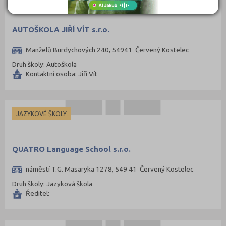
Plzeň-město (141)
Plzeň-sever (51)
AUTOŠKOLA JIŘÍ VÍT s.r.o.
Praha hlavní město (1004)
Praha-východ (108)
Manželů Burdychových 240, 54941 Červený Kostelec
Praha-západ (81)
Druh školy: Autoškola
Kontaktní osoba: Jiří Vít
Prachatice (44)
Prostějov (85)
Přerov (115)
JAZYKOVÉ ŠKOLY
Příbram (105)
Rakovník (46)
QUATRO Language School s.r.o.
Rokycany (33)
náměstí T.G. Masaryka 1278, 549 41 Červený Kostelec
Rychnov nad Kněžnou (81)
Druh školy: Jazyková škola
Semily (68)
Ředitel:
Sokolov (52)
Strakonice (65)