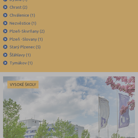
Blansko (88)
Chrast (2)
Brno-město (317)
Chválenice (1)
Brno-venkov (149)
Nezvěstice (1)
Bruntál (73)
Plzeň-Skvrňany (2)
Plzeň -Slovany (1)
Břeclav (84)
Starý Plzenec (5)
Česká Lípa (79)
Šťáhlavy (1)
České Budějovice (173)
Tymákov (1)
Český Krumlov (49)
Děčín (106)
VYSOKÉ ŠKOLY
Domažlice (49)
Frýdek-Místek (164)
Havlíčkův Brod (82)
Hodonín (119)
Hradec Králové (139)
Cheb (61)