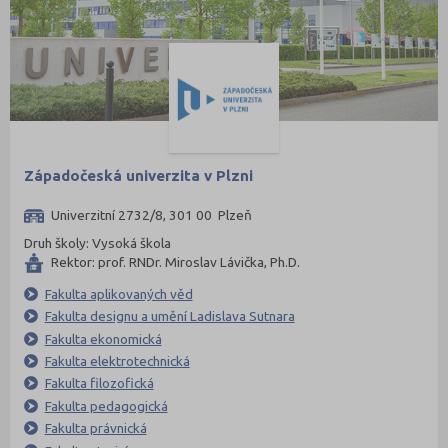
Chomutov (65)
Chrudim (88)
Jablonec nad Nisou (67)
Jeseník (42)
Jičín (75)
Západočeská univerzita v Plzni
Jihlava (94)
Jindřichův Hradec (76)
Univerzitní 2732/8, 301 00 Plzeň
Karlovy Vary (93)
Druh školy: Vysoká škola
Rektor: prof. RNDr. Miroslav Lávička, Ph.D.
Karviná (145)
Fakulta aplikovaných věd
Kladno (129)
Fakulta designu a umění Ladislava Sutnara
Klatovy (69)
Fakulta ekonomická
Fakulta elektrotechnická
Kolín (77)
Fakulta filozofická
Kroměříž (96)
Fakulta pedagogická
Kutná Hora (66)
Fakulta právnická