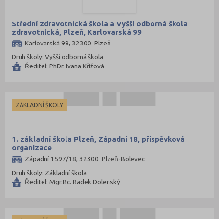
Sokolov (52)
Strakonice (65)
Střední zdravotnická škola a Vyšší odborná škola
zdravotnická, Plzeň, Karlovarská 99
Svitavy (105)
Karlovarská 99, 32300 Plzeň
Šumperk (111)
Druh školy: Vyšší odborná škola
Tábor (88)
Ředitel: PhDr. Ivana Křížová
Tachov (41)
Teplice (76)
ZÁKLADNÍ ŠKOLY
Trutnov (106)
Třebíč (98)
1. základní škola Plzeň, Západní 18, příspěvková
Uherské Hradiště (134)
organizace
Ústí nad Labem (74)
Západní 1597/18, 32300 Plzeň-Bolevec
Ústí nad Orlicí (135)
Druh školy: Základní škola
Ředitel: Mgr.Bc. Radek Dolenský
Vsetín (132)
Vyškov (72)
Zlín (161)