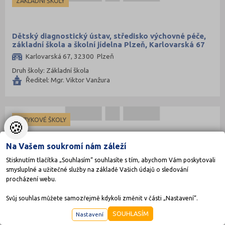
ZÁKLADNÍ ŠKOLY
Dětský diagnostický ústav, středisko výchovné péče,
základní škola a školní jídelna Plzeň, Karlovarská 67
Karlovarská 67, 32300 Plzeň
Druh školy: Základní škola
Ředitel: Mgr. Viktor Vanžura
JAZYKOVÉ ŠKOLY
🍪
Na Vašem soukromí nám záleží
DIMENZE AZ s.r.o.
Stisknutím tlačítka „Souhlasím“ souhlasíte s tím, abychom Vám poskytovali
smysluplné a užitečné služby na základě Vašich údajů o sledování
Pod Všemi svatými 422/20, 301 00 Plzeň
procházení webu.
Druh školy: Jazyková škola
Ředitel:
Svůj souhlas můžete samozřejmě kdykoli změnit v části „Nastavení“.
SOUHLASÍM
Nastavení