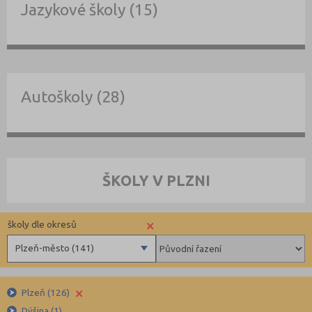
Jazykové školy (15)
Autoškoly (28)
ŠKOLY V PLZNI
×
školy dle okresů
Plzeň-město (141)
Benešov (78)
×
Plzeň (126)
Beroun (85)
Dýšina (1)