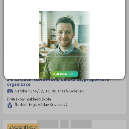
33. základní škola Plzeň, T. Brzkové 31, příspěvková
organizace
Terezie Brzkové 1024/31, 31800 Plzeň
Druh školy: Základní škola
Ředitel: Mgr. Radek Růžička
ZÁKLADNÍ ŠKOLY
34. základní škola Plzeň, Gerská 32, příspěvková
organizace
Gerská 1246/32, 32300 Plzeň-Bolevec
Druh školy: Základní škola
Ředitel: Mgr. Václav Křivohlavý
ZÁKLADNÍ ŠKOLY