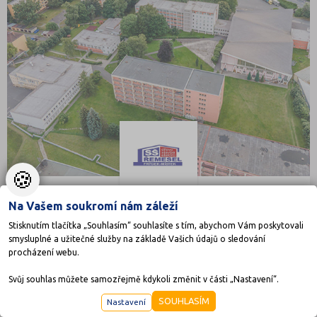
🍪
Na Vašem soukromí nám záleží
Střední škola řemesel, Frýdek-Místek, příspěvková
organizace
Stisknutím tlačítka „Souhlasím“ souhlasíte s tím, abychom Vám poskytovali
smysluplné a užitečné služby na základě Vašich údajů o sledování
Pionýrů 2069, 73801 Frýdek-Místek
procházení webu.
Druh školy: Střední škola
Ředitel: Mgr. Petr Solich
Svůj souhlas můžete samozřejmě kdykoli změnit v části „Nastavení“.
SOUHLASÍM
Nastavení