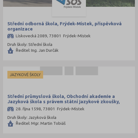
Střední odborná škola, Frýdek-Místek, příspěvková
organizace
Lískovecká 2089, 73801 Frýdek-Místek
Druh školy: Střední škola
Ředitel: Ing. Jan Durčák
JAZYKOVÉ ŠKOLY
Střední průmyslová škola, Obchodní akademie a
Jazyková škola s právem státní jazykové zkoušky,
Frýdek-Místek, příspěvková organizace
28. října 1598, 73801 Frýdek-Místek
Druh školy: Jazyková škola
Ředitel: Mgr. Martin Tobiáš