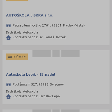
Tábor (88)
Tachov (41)
AUTOŠKOLA JISKRA s.r.o.
Teplice (76)
Petra Jilemnického 2761, 73801 Frýdek-Místek
Trutnov (106)
Druh školy: Autoškola
Třebíč (98)
Kontaktní osoba: Bc. Tomáš Hrozek
Uherské Hradiště (134)
Ústí nad Labem (74)
Ústí nad Orlicí (135)
AUTOŠKOLY
Vsetín (132)
Vyškov (72)
Autoškola Lepík - Strnadel
Zlín (161)
Pod Šimlem 527, 73925 Sviadnov
Znojmo (98)
Druh školy: Autoškola
Žďár nad Sázavou (124)
Kontaktní osoba: Jaroslav Lepík