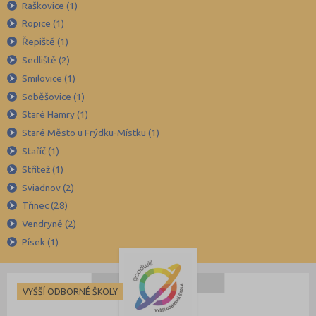
Mladá Boleslav (96)
Raškovice (1)
Ropice (1)
Most (73)
Řepiště (1)
Náchod (98)
Sedliště (2)
Nový Jičín (118)
Smilovice (1)
Nymburk (89)
Soběšovice (1)
Olomouc (205)
Staré Hamry (1)
Staré Město u Frýdku-Místku (1)
Opava (135)
Staříč (1)
Ostrava-město (221)
Střítež (1)
Pardubice (127)
Sviadnov (2)
Pelhřimov (62)
Třinec (28)
Písek (57)
Vendryně (2)
Písek (1)
Plzeň-jih (38)
Plzeň-město (141)
Plzeň-sever (51)
VYŠŠÍ ODBORNÉ ŠKOLY
Praha hlavní město (1004)