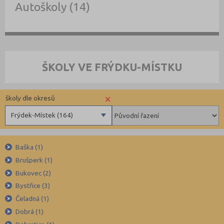
Autoškoly (14)
ŠKOLY VE FRÝDKU-MÍSTKU
×
školy dle okresů
Frýdek-Místek (164)
Benešov (78)
Baška (1)
Beroun (85)
Brušperk (1)
Blansko (88)
Bukovec (2)
Brno-město (317)
Bystřice (3)
Brno-venkov (149)
Čeladná (1)
Bruntál (73)
Dobrá (1)