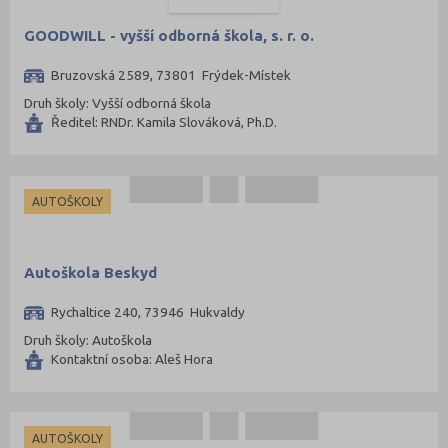
Praha-východ (108)
GOODWILL - vyšší odborná škola, s. r. o.
Praha-západ (81)
Bruzovská 2589, 73801 Frýdek-Místek
Prachatice (44)
Druh školy: Vyšší odborná škola
Prostějov (85)
Ředitel: RNDr. Kamila Slováková, Ph.D.
Přerov (115)
Příbram (105)
AUTOŠKOLY
Rakovník (46)
Rokycany (33)
Rychnov nad Kněžnou (81)
Autoškola Beskyd
Semily (68)
Rychaltice 240, 73946 Hukvaldy
Sokolov (52)
Druh školy: Autoškola
Kontaktní osoba: Aleš Hora
Strakonice (65)
Svitavy (105)
Šumperk (111)
AUTOŠKOLY