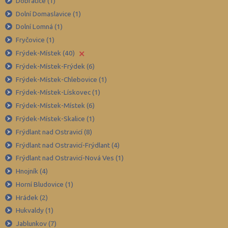
Dobratice (1)
Břeclav (84)
Dolní Domaslavice (1)
Česká Lípa (79)
Dolní Lomná (1)
České Budějovice (173)
Fryčovice (1)
Český Krumlov (49)
×
Frýdek-Místek (40)
Děčín (106)
Frýdek-Místek-Frýdek (6)
Frýdek-Místek-Chlebovice (1)
Domažlice (49)
Frýdek-Místek-Lískovec (1)
Frýdek-Místek (164)
Frýdek-Místek-Místek (6)
Havlíčkův Brod (82)
Frýdek-Místek-Skalice (1)
Hodonín (119)
Frýdlant nad Ostravicí (8)
Hradec Králové (139)
Frýdlant nad Ostravicí-Frýdlant (4)
Frýdlant nad Ostravicí-Nová Ves (1)
Cheb (61)
Hnojník (4)
Chomutov (65)
Horní Bludovice (1)
Chrudim (88)
Hrádek (2)
Jablonec nad Nisou (67)
Hukvaldy (1)
Jeseník (42)
Jablunkov (7)