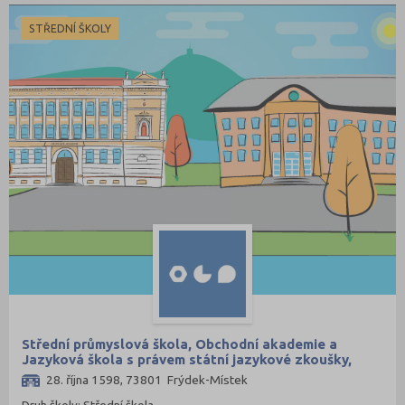
STŘEDNÍ ŠKOLY
Střední průmyslová škola, Obchodní akademie a
Jazyková škola s právem státní jazykové zkoušky,
Frýdek-Místek, příspěvková organizace
28. října 1598, 73801 Frýdek-Místek