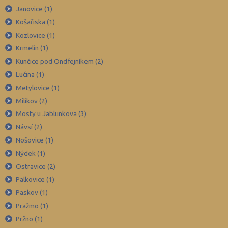
Janovice (1)
Jičín (75)
Košařiska (1)
Jihlava (94)
Kozlovice (1)
Jindřichův Hradec (76)
Krmelín (1)
Karlovy Vary (93)
Kunčice pod Ondřejníkem (2)
Karviná (145)
Lučina (1)
Metylovice (1)
Kladno (129)
Milíkov (2)
Klatovy (69)
Mosty u Jablunkova (3)
Kolín (77)
Návsí (2)
Kroměříž (96)
Nošovice (1)
Kutná Hora (66)
Nýdek (1)
Ostravice (2)
Liberec (138)
Palkovice (1)
Litoměřice (104)
Paskov (1)
Louny (72)
Pražmo (1)
Mělník (80)
Pržno (1)