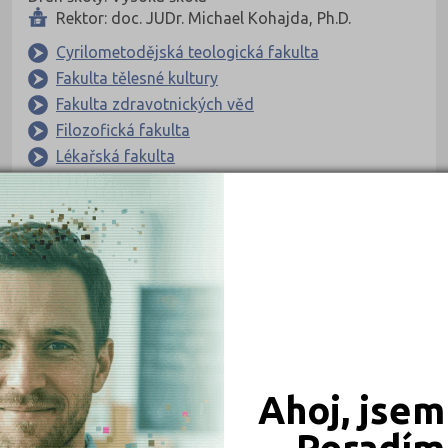
Rektor: doc. JUDr. Michael Kohajda, Ph.D.
Cyrilometodějská teologická fakulta
Fakulta tělesné kultury
Fakulta zdravotnických věd
Filozofická fakulta
Lékařská fakulta
Pedagogická fakulta
Právnická fakulta
Přírodovědecká fakulta
Ostatní fakulty školy
VYSOKÉ ŠKOLY
Ahoj, jsem
Poradím 