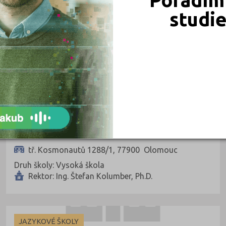
studi
Moravská vysoká škola Olomouc, o.p.s.
tř. Kosmonautů 1288/1, 77900 Olomouc
Druh školy: Vysoká škola
Rektor: Ing. Štefan Kolumber, Ph.D.
JAZYKOVÉ ŠKOLY