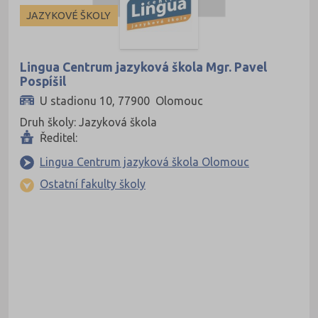
Frýdek-Místek (164)
JAZYKOVÉ ŠKOLY
Havlíčkův Brod (82)
Hodonín (119)
Lingua Centrum jazyková škola Mgr. Pavel
Pospíšil
Hradec Králové (139)
U stadionu 10, 77900 Olomouc
Cheb (61)
Druh školy: Jazyková škola
Chomutov (65)
Ředitel:
Chrudim (88)
Lingua Centrum jazyková škola Olomouc
Jablonec nad Nisou (67)
Ostatní fakulty školy
Jeseník (42)
Jičín (75)
Jihlava (94)
Jindřichův Hradec (76)
Karlovy Vary (93)