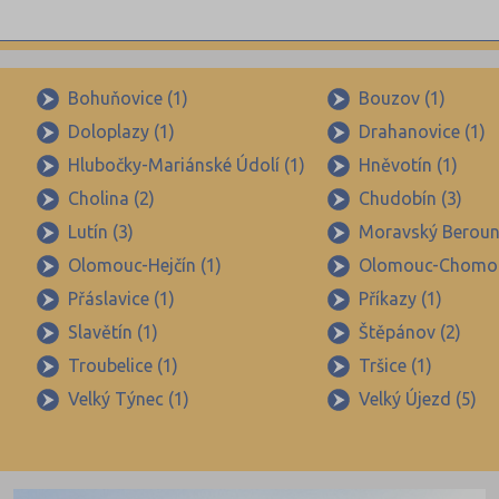
Bohuňovice (1)
Bouzov (1)
Doloplazy (1)
Drahanovice (1)
Hlubočky-Mariánské Údolí (1)
Hněvotín (1)
Cholina (2)
Chudobín (3)
Lutín (3)
Moravský Beroun
Olomouc-Hejčín (1)
Olomouc-Chomou
Přáslavice (1)
Příkazy (1)
Slavětín (1)
Štěpánov (2)
Troubelice (1)
Tršice (1)
Velký Týnec (1)
Velký Újezd (5)