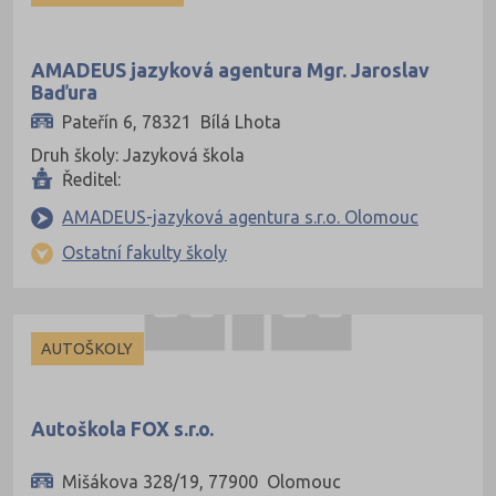
Prachatice (44)
AMADEUS jazyková agentura Mgr. Jaroslav
Prostějov (85)
Baďura
Přerov (115)
Pateřín 6, 78321 Bílá Lhota
Příbram (105)
Druh školy: Jazyková škola
Ředitel:
Rakovník (46)
AMADEUS-jazyková agentura s.r.o. Olomouc
Rokycany (33)
Ostatní fakulty školy
Rychnov nad Kněžnou (81)
Semily (68)
Sokolov (52)
AUTOŠKOLY
Strakonice (65)
Svitavy (105)
Autoškola FOX s.r.o.
Šumperk (111)
Mišákova 328/19, 77900 Olomouc
Tábor (88)