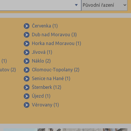
Červenka (1)
Dub nad Moravou (3)
Horka nad Moravou (1)
Jívová (1)
 (1)
Náklo (2)
tov (2)
Olomouc-Topolany (2)
Senice na Hané (1)
Šternberk (12)
Újezd (1)
Věrovany (1)