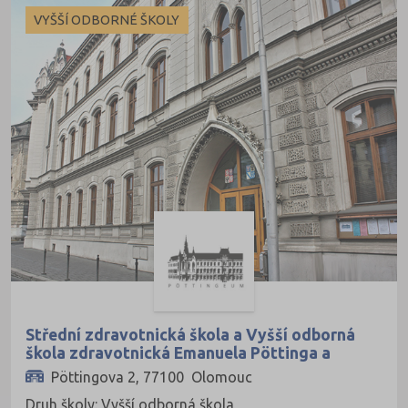
VYŠŠÍ ODBORNÉ ŠKOLY
Střední zdravotnická škola a Vyšší odborná
škola zdravotnická Emanuela Pöttinga a
Jazyková škola s právem státní jazykové
Pöttingova 2, 77100 Olomouc
zkoušky Olomouc
Druh školy: Vyšší odborná škola