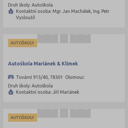
Druh školy: Autoškola
Tachov (41)
Kontaktní osoba: Mgr. Jan Machálek, Ing. Petr
Teplice (76)
Vysloužil
Trutnov (106)
Třebíč (98)
AUTOŠKOLY
Uherské Hradiště (134)
Ústí nad Labem (74)
Autoškola Mariánek & Klimek
Ústí nad Orlicí (135)
Vsetín (132)
Tovární 915/40, 78301 Olomouc
Vyškov (72)
Druh školy: Autoškola
Kontaktní osoba: Jiří Mariánek
Zlín (161)
Znojmo (98)
Žďár nad Sázavou (124)
AUTOŠKOLY