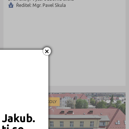
Ředitel: Mgr. Pavel Skula
×
VYŠŠÍ ODBORNÉ ŠKOLY
 Jakub.
ti se