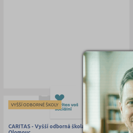
Karviná (145)
Kladno (129)
Klatovy (69)
Kolín (77)
Kroměříž (96)
Kutná Hora (66)
Liberec (138)
Litoměřice (104)
Louny (72)
Mělník (80)
Mladá Boleslav (96)
VYŠŠÍ ODBORNÉ ŠKOLY
Most (73)
Náchod (98)
CARITAS - Vyšší odborná škola sociální
Olomouc