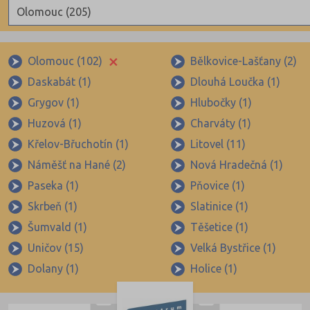
Olomouc (205)
Benešov (78)
×
Beroun (85)
Olomouc (102)
Bělkovice-Lašťany (2)
Daskabát (1)
Dlouhá Loučka (1)
Blansko (88)
Grygov (1)
Hlubočky (1)
Brno-město (317)
Huzová (1)
Charváty (1)
Brno-venkov (149)
Křelov-Břuchotín (1)
Litovel (11)
Bruntál (73)
Náměšť na Hané (2)
Nová Hradečná (1)
Břeclav (84)
Paseka (1)
Pňovice (1)
Česká Lípa (79)
Skrbeň (1)
Slatinice (1)
České Budějovice (173)
Šumvald (1)
Těšetice (1)
Uničov (15)
Velká Bystřice (1)
Český Krumlov (49)
Dolany (1)
Holice (1)
Děčín (106)
Domažlice (49)