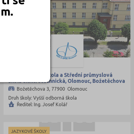
em.
Vyšší odborná škola a Střední průmyslová
škola elektrotechnická, Olomouc, Božetěchova
3
Božetěchova 3, 77900 Olomouc
Druh školy: Vyšší odborná škola
Ředitel: Ing. Josef Kolář
JAZYKOVÉ ŠKOLY